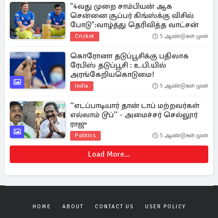
"4வது முறை சாம்பியன் ஆக
சென்னை சூப்பர் கிங்ஸ்க்கு விசில்
போடு":வாழ்த்து தெரிவித்த வாட்சன்
Cricket
5 ஆண்டுகள் முன்
கொரோனா தடுப்பூசிக்கு பதிலாக
ரேபிஸ் தடுப்பூசி : உ.பி.யில்
அரங்கேறியகொடுமை!
India
5 ஆண்டுகள் முன்
‘‘எடப்பாடியார் தான் டாப் மற்றவர்கள்
எல்லாம் டூப்’’ - அமைச்சர் செல்லூர்
ராஜு
Politics
5 ஆண்டுகள் முன்
Load More...
HOME
ABOUT
CONTACT US
USER POLICY