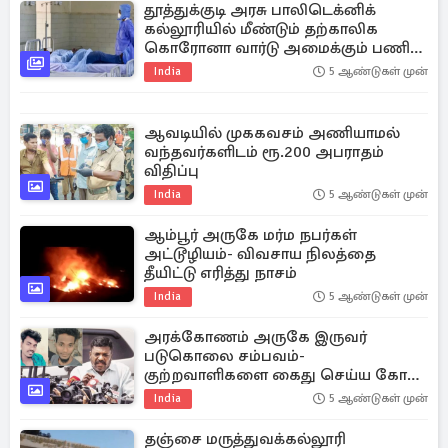
தூத்துக்குடி அரசு பாலிடெக்னிக்
கல்லூரியில் மீண்டும் தற்காலிக
கொரோனா வார்டு அமைக்கும் பணி
தீவிரம்
India
5 ஆண்டுகள் முன்
ஆவடியில் முககவசம் அணியாமல்
வந்தவர்களிடம் ரூ.200 அபராதம்
விதிப்பு
India
5 ஆண்டுகள் முன்
ஆம்பூர் அருகே மர்ம நபர்கள்
அட்டூழியம்- விவசாய நிலத்தை
தீயிட்டு எரித்து நாசம்
India
5 ஆண்டுகள் முன்
அரக்கோணம் அருகே இருவர்
படுகொலை சம்பவம்-
குற்றவாளிகளை கைது செய்ய கோரி
வி.சி.கவினர் ஆர்ப்பாட்டம்
India
5 ஆண்டுகள் முன்
தஞ்சை மருத்துவக்கல்லூரி