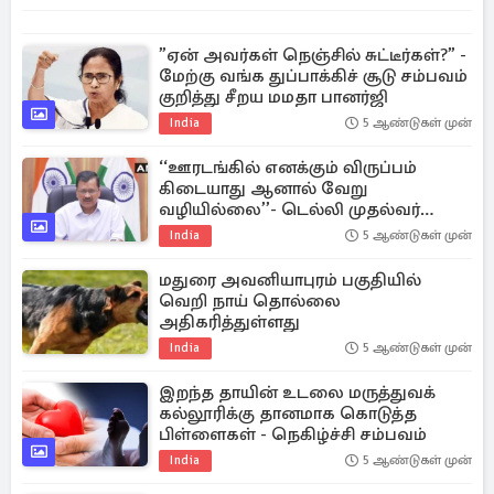
”ஏன் அவர்கள் நெஞ்சில் சுட்டீர்கள்?” -
மேற்கு வங்க துப்பாக்கிச் சூடு சம்பவம்
குறித்து சீறய மமதா பானர்ஜி
India
5 ஆண்டுகள் முன்
‘‘ஊரடங்கில் எனக்கும் விருப்பம்
கிடையாது ஆனால் வேறு
வழியில்லை’’- டெல்லி முதல்வர்
அரவிந்த் கெஜ்ரிவால்
India
5 ஆண்டுகள் முன்
மதுரை அவனியாபுரம் பகுதியில்
வெறி நாய் தொல்லை
அதிகரித்துள்ளது
India
5 ஆண்டுகள் முன்
இறந்த தாயின் உடலை மருத்துவக்
கல்லூரிக்கு தானமாக கொடுத்த
பிள்ளைகள் - நெகிழ்ச்சி சம்பவம்
India
5 ஆண்டுகள் முன்