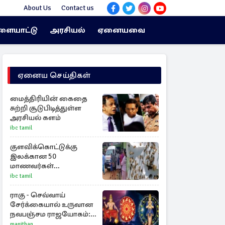
About Us
Contact us
ளையாட்டு
அரசியல்
ஏனையவை
ஏனைய செய்திகள்
மைத்திரியின் கைதை
சுற்றி சூடுபிடித்துள்ள
அரசியல் களம்
ibc tamil
குளவிக்கொட்டுக்கு
இலக்கான 50
மாணவர்கள்
மருத்துவமனையில்
ibc tamil
அனுமதி : மூவரின்
நிலை கவலைக்கிடம்
ராகு - செவ்வாய்
சேர்க்கையால் உருவான
நவபஞ்சம ராஜயோகம்:
அதிர்ஷ்டம் பெறும் 3
manithan