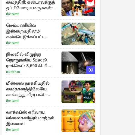
மைத்திரி: கனடாவுக்குத்
தப்பியோடிய மருமகள்:
மகன் கொழும்பில்...!
ibc tamil
செம்மணியில்
இன்றையதினம்
கண்டெடுக்கப்பட்ட
சான்றுப்பொருட்கள்
ibc tamil
நிலவில் விழுந்து
நொறுங்கிய SpaceX
ராக்கெட்: 8,690 கி.மீ வேக
மோதலால் உருவான
manithan
புதிய பள்ளம்!
மின்னல் தாக்கியதில்
மைதானத்திலேயே
கால்பந்து வீரர் பலி -
அதிர்ச்சியில் ரசிகர்கள்
ibc tamil
லாக்ஃப்ஸ் எரிவாயு
விலைகளிலும் மாற்றம்
இல்லை!
ibc tamil