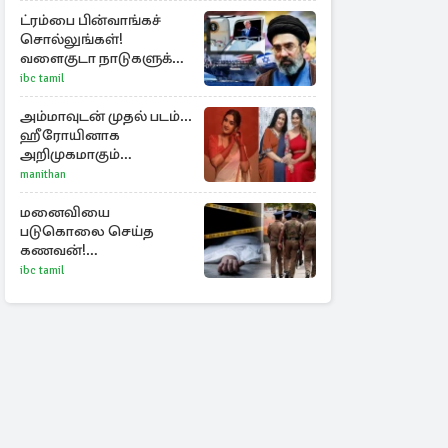
ட்ரம்பை பின்வாங்கச்
சொல்லுங்கள்!
வளைகுடா நாடுகளுக்கு
ஈரான் தாக்குதல்
ibc tamil
எச்சரிக்கை
அம்மாவுடன் முதல் படம்...
ஹீரோயினாக
அறிமுகமாகும்
ஊர்வசியின் மகள்
manithan
தேஜலட்சுமி!
மனைவியை
படுகொலை செய்த
கணவன்!
தொடங்கப்பட்டது
ibc tamil
விசாரணை