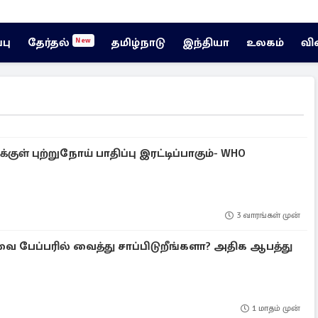
்பு
தேர்தல்
தமிழ்நாடு
இந்தியா
உலகம்
வி
New
ுள் புற்றுநோய் பாதிப்பு இரட்டிப்பாகும்- WHO
3 வாரங்கள் முன்
 பேப்பரில் வைத்து சாப்பிடுறீங்களா? அதிக ஆபத்து
1 மாதம் முன்