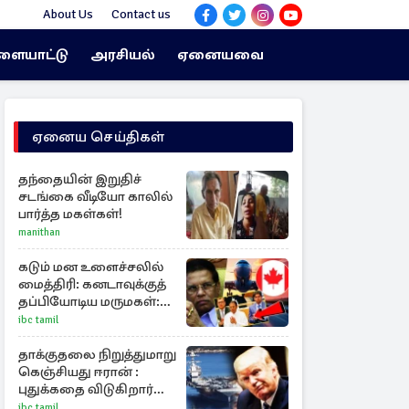
About Us
Contact us
ளையாட்டு
அரசியல்
ஏனையவை
ஏனைய செய்திகள்
தந்தையின் இறுதிச்
சடங்கை வீடியோ காலில்
பார்த்த மகள்கள்!
manithan
கடும் மன உளைச்சலில்
மைத்திரி: கனடாவுக்குத்
தப்பியோடிய மருமகள்:
மகன் கொழும்பில்...!
ibc tamil
தாக்குதலை நிறுத்துமாறு
கெஞ்சியது ஈரான் :
புதுக்கதை விடுகிறார்
ட்ரம்ப்
ibc tamil