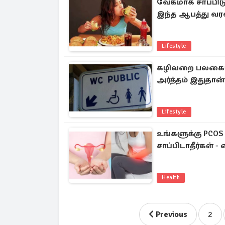
வேகமாக சாப்பிடு
இந்த ஆபத்து வரல
Lifestyle
கழிவறை பலகையில
அர்த்தம் இதுதான
Lifestyle
உங்களுக்கு PCO
சாப்பிடாதீர்கள் - 
Health
Previous
2