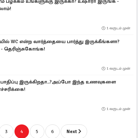
ம் பழக்கம் உங்களுக்கு இருக்கா? உஷாரா இருங்க -
ாம்!
1 வருடம் முன்
் WC என்ற வார்த்தையை பார்த்து இருக்கீங்களா?
் - தெரிஞ்சுகோங்க!
1 வருடம் முன்
S பாதிப்பு இருக்கிறதா..?அப்போ இந்த உணவுகளை
எச்சரிக்கை!
1 வருடம் முன்
3
4
5
6
Next