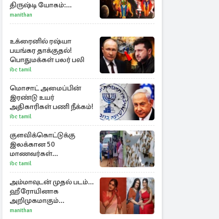
திருஷ்டி யோகம்:
அதிர்ஷ்டம் பெறும் டாப் 3
manithan
ராசிகள்!
உக்ரைனில் ரஷ்யா
பயங்கர தாக்குதல்!
பொதுமக்கள் பலர் பலி
ibc tamil
மொசாட் அமைப்பின்
இரண்டு உயர்
அதிகாரிகள் பணி நீக்கம்!
ibc tamil
குளவிக்கொட்டுக்கு
இலக்கான 50
மாணவர்கள்
மருத்துவமனையில்
ibc tamil
அனுமதி : மூவரின்
நிலை கவலைக்கிடம்
அம்மாவுடன் முதல் படம்...
ஹீரோயினாக
அறிமுகமாகும்
ஊர்வசியின் மகள்
manithan