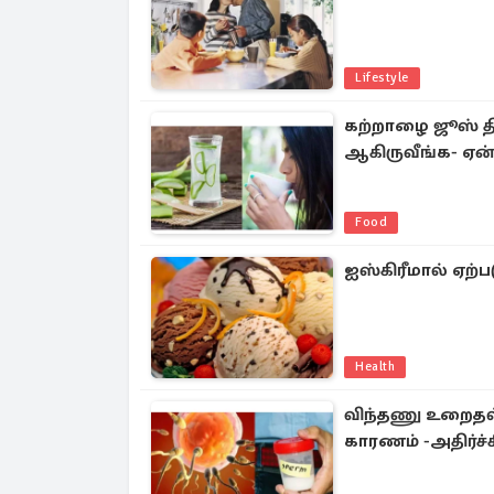
Lifestyle
கற்றாழை ஜூஸ் தி
ஆகிருவீங்க- ஏன்
Food
ஐஸ்கிரீமால் ஏற்பட
Health
​விந்தணு உறைதல்
காரணம் -அதிர்ச்