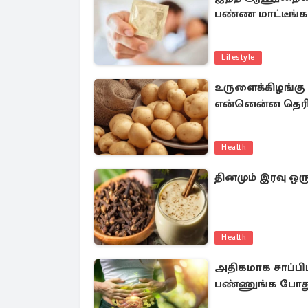
பண்ண மாட்டீங்க
Lifestyle
உருளைக்கிழங்கு க
என்னென்ன தெரி
Health
தினமும் இரவு ஒரு
Health
அதிகமாக சாப்பிட
பண்ணுங்க போது