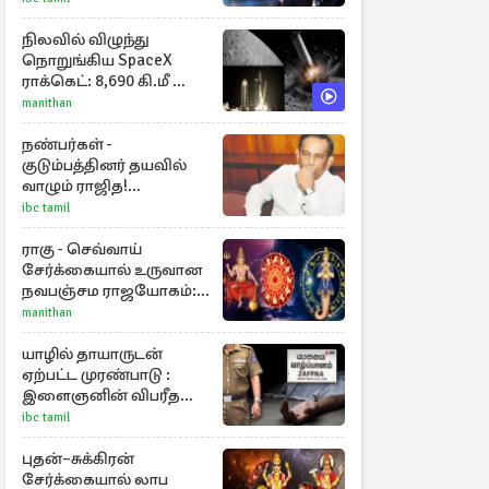
நிலவில் விழுந்து
நொறுங்கிய SpaceX
ராக்கெட்: 8,690 கி.மீ வேக
மோதலால் உருவான
manithan
புதிய பள்ளம்!
நண்பர்கள் -
குடும்பத்தினர் தயவில்
வாழும் ராஜித!
தொலைக்காட்சியில்
ibc tamil
குமுறல்
ராகு - செவ்வாய்
சேர்க்கையால் உருவான
நவபஞ்சம ராஜயோகம்:
அதிர்ஷ்டம் பெறும் 3
manithan
ராசிகள்!
யாழில் தாயாருடன்
ஏற்பட்ட முரண்பாடு :
இளைஞனின் விபரீத
முடிவு
ibc tamil
புதன்–சுக்கிரன்
சேர்க்கையால் லாப