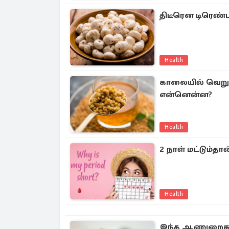
திடீரென டிரெண்
Health
காலையில் வெறும்
என்னென்ன?
Health
2 நாள் மட்டும்தா
Health
இந்த ஆணுறைகளை 