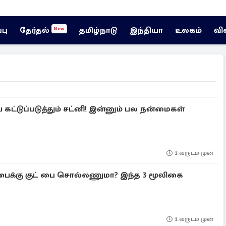
்பு
தேர்தல்
தமிழ்நாடு
இந்தியா
உலகம்
வி
New
ட்டுப்படுத்தும் சட்னி! இன்னும் பல நன்மைகள்
1 வருடம் முன்
ைக்கு குட் பை சொல்லணுமா? இந்த 3 மூலிகை
1 வருடம் முன்