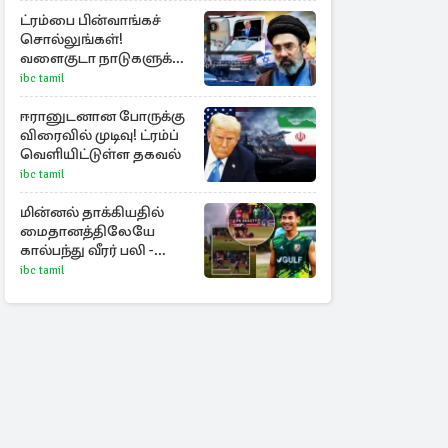
தேஜலட்சுமி!
ட்ரம்பை பின்வாங்கச்
சொல்லுங்கள்!
வளைகுடா நாடுகளுக்கு
ஈரான் தாக்குதல்
ibc tamil
எச்சரிக்கை
ஈரானுடனான போருக்கு
விரைவில் முடிவு! ட்ரம்ப்
வெளியிட்டுள்ள தகவல்
ibc tamil
மின்னல் தாக்கியதில்
மைதானத்திலேயே
கால்பந்து வீரர் பலி -
அதிர்ச்சியில் ரசிகர்கள்
ibc tamil