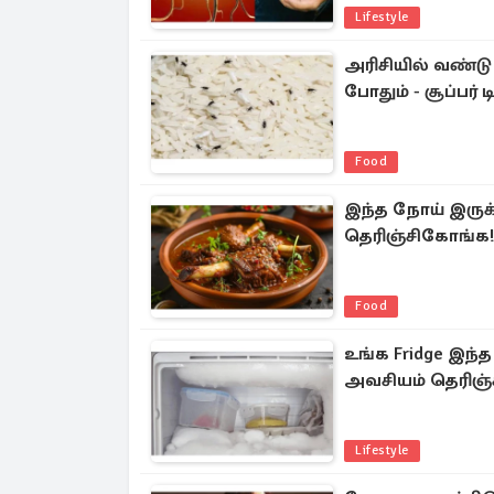
Lifestyle
அரிசியில் வண்
போதும் - சூப்பர் டி
Food
இந்த நோய் இருக்
தெரிஞ்சிகோங்க!
Food
உங்க Fridge இந்
அவசியம் தெரிஞ்
Lifestyle