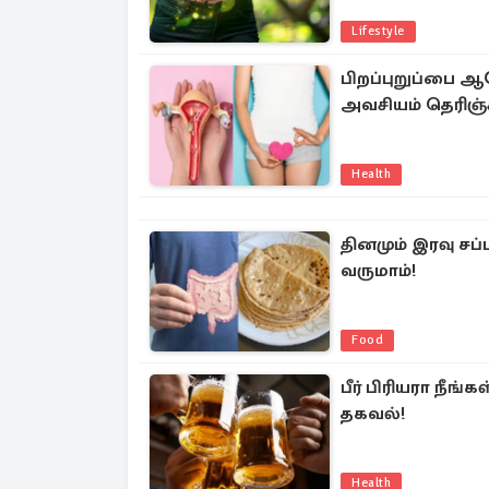
Lifestyle
பிறப்புறுப்பை 
அவசியம் தெரிஞ்ச
Health
தினமும் இரவு சப
வருமாம்!
Food
பீர் பிரியரா நீங்
தகவல்!
Health