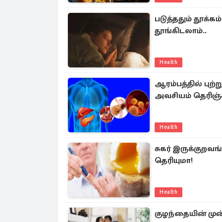
படுத்ததும் தூக்
தூங்கிடலாம்..
Health
ஆரம்பத்தில் புற்
அவசியம் தெரிஞ்ச
Health
சுகர் இருக்குறவ
தெரியுமா!
Health
குழந்தையின் ம