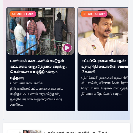
SHORT STORY
SHORT STORY
டாஸ்மாக் கடைகளில் கூடுதல்
சட்டப்பேரவை விவாதம்:
கட்டணம் வசூலித்தால் வழக்கு:
உதயநிதி ஸ்டாலின் சரமாரி
சென்னை உயர்நீதிமன்றம்
கேள்வி
உத்தரவு
எதிர்க்கட்சி தலைவர் உதயநிதி
ஸ்டாலின், விவசாயிகள் பிரச்ச
டாஸ்மாக் கடைகளில்
தொடர்பாக பேரவையில் ஒத்திவை
நிர்ணயிக்கப்பட்ட விலையை விட
தீர்மானம் நோட்டீஸ் வழ…
கூடுதல் கட்டணம் வசூலித்தால்,
நுகர்வோர் காவல்துறையில் புகார்
அளிக…