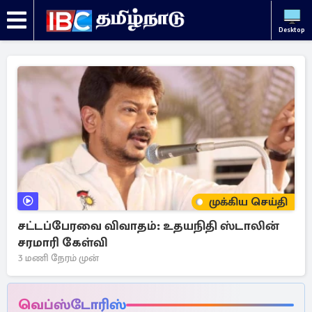
Desktop
முக்கிய செய்தி
சட்டப்பேரவை விவாதம்: உதயநிதி ஸ்டாலின்
சரமாரி கேள்வி
3 மணி நேரம் முன்
வெப்ஸ்டோரிஸ்