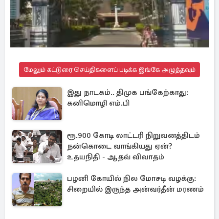
மேலும் கட்டுரை செய்திகளைப் படிக்க இங்கே அழுத்தவும்
இது நாடகம்.. திமுக பங்கேற்காது:
கனிமொழி எம்.பி
ரூ.900 கோடி லாட்டரி நிறுவனத்திடம்
நன்கொடை வாங்கியது ஏன்?
உதயநிதி - ஆதவ் விவாதம்
பழனி கோயில் நில மோசடி வழக்கு:
சிறையில் இருந்த அன்வர்தீன் மரணம்