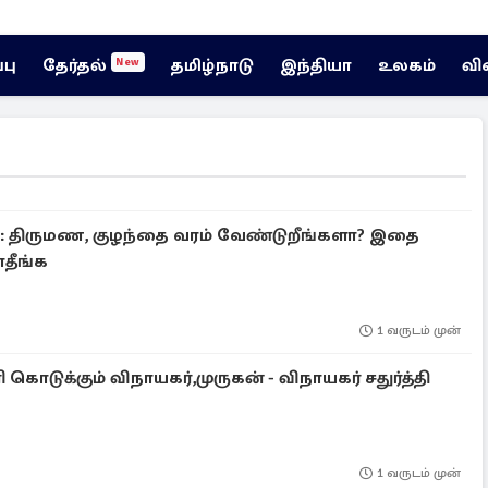
்பு
தேர்தல்
தமிழ்நாடு
இந்தியா
உலகம்
வி
New
: திருமண, குழந்தை வரம் வேண்டுறீங்களா? இதை
ாதீங்க
1 வருடம் முன்
ி கொடுக்கும் விநாயகர்,முருகன் - விநாயகர் சதுர்த்தி
1 வருடம் முன்