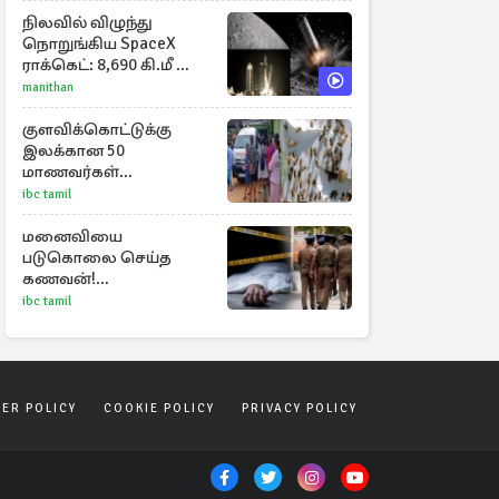
நிலவில் விழுந்து
நொறுங்கிய SpaceX
ராக்கெட்: 8,690 கி.மீ வேக
மோதலால் உருவான
manithan
புதிய பள்ளம்!
குளவிக்கொட்டுக்கு
இலக்கான 50
மாணவர்கள்
மருத்துவமனையில்
ibc tamil
அனுமதி : மூவரின்
நிலை கவலைக்கிடம்
மனைவியை
படுகொலை செய்த
கணவன்!
தொடங்கப்பட்டது
ibc tamil
விசாரணை
SER POLICY
COOKIE POLICY
PRIVACY POLICY