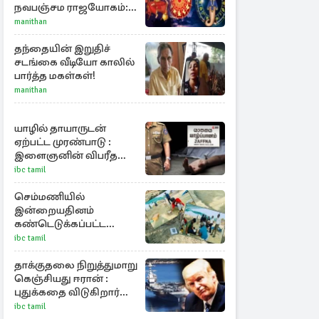
நவபஞ்சம ராஜயோகம்:
அதிர்ஷ்டம் பெறும் 3
manithan
ராசிகள்!
தந்தையின் இறுதிச்
சடங்கை வீடியோ காலில்
பார்த்த மகள்கள்!
manithan
யாழில் தாயாருடன்
ஏற்பட்ட முரண்பாடு :
இளைஞனின் விபரீத
முடிவு
ibc tamil
செம்மணியில்
இன்றையதினம்
கண்டெடுக்கப்பட்ட
சான்றுப்பொருட்கள்
ibc tamil
தாக்குதலை நிறுத்துமாறு
கெஞ்சியது ஈரான் :
புதுக்கதை விடுகிறார்
ட்ரம்ப்
ibc tamil