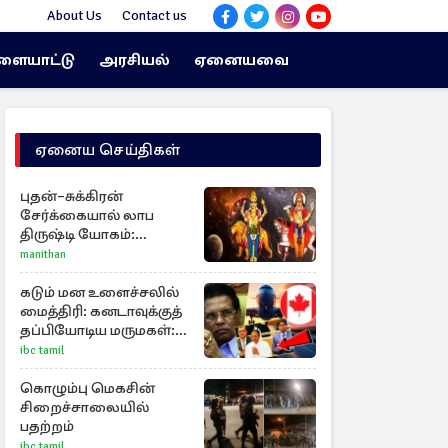
About Us
Contact us
ளையாட்டு
அரசியல்
ஏனையவை
ஏனைய செய்திகள்
புதன்–சுக்கிரன்
சேர்க்கையால் லாப
திருஷ்டி யோகம்:
அதிர்ஷ்டம் பெறும் டாப் 3
manithan
ராசிகள்!
கடும் மன உளைச்சலில்
மைத்திரி: கனடாவுக்குத்
தப்பியோடிய மருமகள்:
மகன் கொழும்பில்...!
ibc tamil
கொழும்பு மெகசின்
சிறைச்சாலையில்
பதற்றம்
ibc tamil