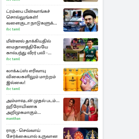
ட்ரம்பை பின்வாங்கச்
சொல்லுங்கள்!
வளைகுடா நாடுகளுக்கு
ஈரான் தாக்குதல்
ibc tamil
எச்சரிக்கை
மின்னல் தாக்கியதில்
மைதானத்திலேயே
கால்பந்து வீரர் பலி -
அதிர்ச்சியில் ரசிகர்கள்
ibc tamil
லாக்ஃப்ஸ் எரிவாயு
விலைகளிலும் மாற்றம்
இல்லை!
ibc tamil
அம்மாவுடன் முதல் படம்...
ஹீரோயினாக
அறிமுகமாகும்
ஊர்வசியின் மகள்
manithan
தேஜலட்சுமி!
ராகு - செவ்வாய்
சேர்க்கையால் உருவான