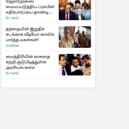
ஹோர்முஸை
மையப்படுத்திய ட்ரம்பின்
எதிர்பார்ப்பை தாண்டி
ஈரான் - ஓமான் ஒப்பந்தம்!
ibc tamil
தந்தையின் இறுதிச்
சடங்கை வீடியோ காலில்
பார்த்த மகள்கள்!
manithan
மைத்திரியின் கைதை
சுற்றி சூடுபிடித்துள்ள
அரசியல் களம்
ibc tamil