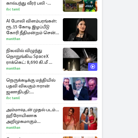
கால்பந்து வீரர் பலி -
அதிர்ச்சியில் ரசிகர்கள்
ibc tamil
AI போலி விளம்பரங்கள்:
ரூ.15 கோடி இழப்பீடு
கோரி நீதிமன்றம் சென்ற
நடிகை ஸ்ருதி ஹாசன்!
manithan
நிலவில் விழுந்து
நொறுங்கிய SpaceX
ராக்கெட்: 8,690 கி.மீ வேக
மோதலால் உருவான
manithan
புதிய பள்ளம்!
நெருக்கடிக்கு மத்தியில்
பதவி விலகும் ஈரான்
ஜனாதிபதி:
வெளியானது
ibc tamil
சர்ச்சையின் உண்மை
நிலை
அம்மாவுடன் முதல் படம்...
ஹீரோயினாக
அறிமுகமாகும்
ஊர்வசியின் மகள்
manithan
தேஜலட்சுமி!