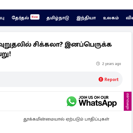
்பு
தேர்தல்
தமிழ்நாடு
இந்தியா
உலகம்
வி
New
வுறுதலில் சிக்கலா? இனப்பெருக்க
று!
2 years ago
Report
விளம்பரம்
தூக்கமின்மையால் ஏற்படும் பாதிப்புகள்