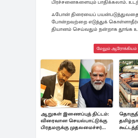
பிரச்சனைகளையும் பாதிக்கலாம். உடற்
ஃபோன் திரையைப் பயன்படுத்துவதைக் 
போன்றவற்றை எடுத்துக் கொள்ளாதீர்கள
தியானம் செய்வதும் நன்றாக தூங்க உத
மேலும் ஆரோக்கியம் 
ஆறுகள் இணைப்புத் திட்டம்:
தொகுத
விரைவான செயல்பாட்டுக்கு
தமிழ்நாட
பிரதமருக்கு முதலமைச்சர்
கூட்டத்த
கடிதம்
அழைப்