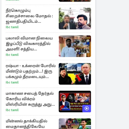
ராசிகள்!
நீர்கொழும்பு
சிறைச்சாலை மோதல் :
ஜனாதிபதியிடம்
கையளிக்கப்பட்ட
ibc tamil
அறிக்கை
பலாலி விமான நிலைய
இழப்பீடு விவகாரத்தில்
அமளி! சத்திய
கடதாசியில் குளறுபடி
ibc tamil
ரஷ்யா - உக்ரைன் போரில்
மீண்டும் பதற்றம்...! இரு
பக்கமும் தீரமடையும்
தாக்குதல்கள்
ibc tamil
மாகாண சபைத் தேர்தல்
கோரிய விக்ரம்
மிஸ்ரியின் கருத்து அநுர
ஊடக பிரிவால்
ibc tamil
அமுக்கப்பட்டது ஏன்...!
மின்னல் தாக்கியதில்
மைதானத்திலேயே