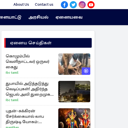
About Us
Contact us
ளையாட்டு
அரசியல்
ஏனையவை
ஏனைய செய்திகள்
கொழும்பில்
வெளிநாட்டவர் ஒருவர்
கைது
ibc tamil
துபாயில் அடுத்தடுத்து
வெடிப்புகள்! அதிர்ந்த
ஜெபல் அலி துறைமுகம்
அருகே
ibc tamil
புதன்–சுக்கிரன்
சேர்க்கையால் லாப
திருஷ்டி யோகம்:
அதிர்ஷ்டம் பெறும் டாப் 3
manithan