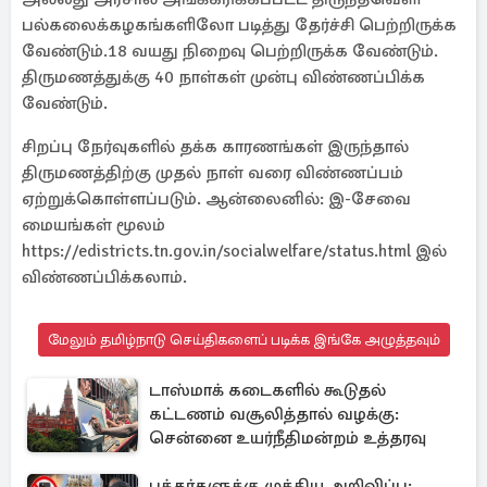
பல்கலைக்கழகங்களிலோ படித்து தேர்ச்சி பெற்றிருக்க
வேண்டும்.18 வயது நிறைவு பெற்றிருக்க வேண்டும்.
திருமணத்துக்கு 40 நாள்கள் முன்பு விண்ணப்பிக்க
வேண்டும்.
சிறப்பு நேர்வுகளில் தக்க காரணங்கள் இருந்தால்
திருமணத்திற்கு முதல் நாள் வரை விண்ணப்பம்
ஏற்றுக்கொள்ளப்படும். ஆன்லைனில்: இ-சேவை
மையங்கள் மூலம்
https://edistricts.tn.gov.in/socialwelfare/status.html இல்
விண்ணப்பிக்கலாம்.
மேலும் தமிழ்நாடு செய்திகளைப் படிக்க இங்கே அழுத்தவும்
டாஸ்மாக் கடைகளில் கூடுதல்
கட்டணம் வசூலித்தால் வழக்கு:
சென்னை உயர்நீதிமன்றம் உத்தரவு
பக்தர்களுக்கு முக்கிய அறிவிப்பு: