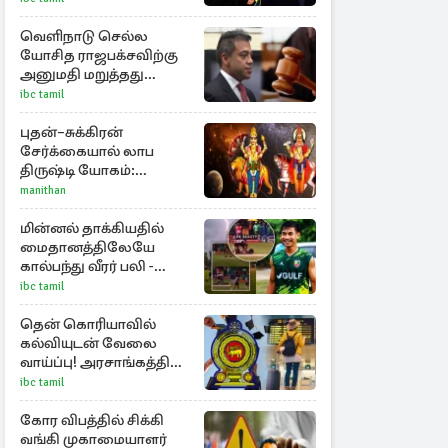
வெளிநாடு செல்ல
யோசித ராஜபக்சவிற்கு
அனுமதி மறுத்தது
நீதிமன்றம்
ibc tamil
புதன்–சுக்கிரன்
சேர்க்கையால் லாப
திருஷ்டி யோகம்:
அதிர்ஷ்டம் பெறும் டாப் 3
manithan
ராசிகள்!
மின்னல் தாக்கியதில்
மைதானத்திலேயே
கால்பந்து வீரர் பலி -
அதிர்ச்சியில் ரசிகர்கள்
ibc tamil
தென் கொரியாவில்
கல்வியுடன் வேலை
வாய்ப்பு! அரசாங்கத்தின்
புதிய திட்டம்
ibc tamil
கோர விபத்தில் சிக்கி
வங்கி முகாமையாளர்