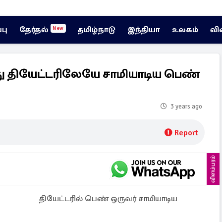
்பு
தேர்தல்
தமிழ்நாடு
இந்தியா
உலகம்
வி
New
ு தியேட்டரிலேயே சாமியாடிய பெண்
3 years ago
Report
விளம்பரம்
தியேட்டரில் பெண் ஒருவர் சாமியாடிய