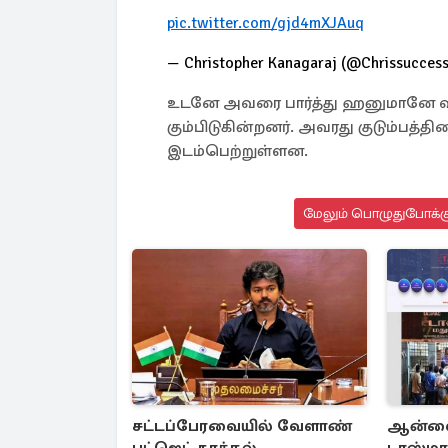
pic.twitter.com/gjd4mXJAuq
— Christopher Kanagaraj (@Chrissucces
உடனே அவரை பார்த்து ஹனுமானே வந்த
கும்பிடுகின்றனர். அவரது குடும்பத்த
இடம்பெற்றுள்ளன.
மேலும் பொழுதுபோக்க
சட்டப்பேரவையில் வேளாண்
ஆன்லை