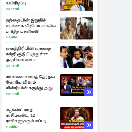
உயிரிழப்பு
ibc tamil
தந்தையின் இறுதிச்
சடங்கை வீடியோ காலில்
பார்த்த மகள்கள்!
manithan
மைத்திரியின் கைதை
சுற்றி சூடுபிடித்துள்ள
அரசியல் களம்
ibc tamil
மாகாண சபைத் தேர்தல்
கோரிய விக்ரம்
மிஸ்ரியின் கருத்து அநுர
ஊடக பிரிவால்
ibc tamil
அமுக்கப்பட்டது ஏன்...!
ஆகஸ்ட் மாத
ராசிபலன்.., 12
ராசிகளுக்கும் எப்படி
இருக்கும்?
manithan