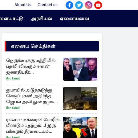
About Us
Contact us
ளையாட்டு
அரசியல்
ஏனையவை
ஏனைய செய்திகள்
நெருக்கடிக்கு மத்தியில்
பதவி விலகும் ஈரான்
ஜனாதிபதி:
வெளியானது
ibc tamil
சர்ச்சையின் உண்மை
நிலை
துபாயில் அடுத்தடுத்து
வெடிப்புகள்! அதிர்ந்த
ஜெபல் அலி துறைமுகம்
அருகே
ibc tamil
ரஷ்யா - உக்ரைன் போரில்
மீண்டும் பதற்றம்...! இரு
பக்கமும் தீரமடையும்
தாக்குதல்கள்
ibc tamil