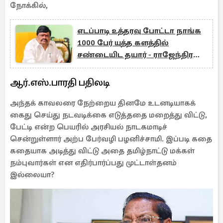
நோக்கில்,
எடப்பாடி உத்தரவு போட்டா நாங்க
1000 பேர் யுத்த களத்தில்
சண்டையிட தயார் - ராஜேந்திர
பாலாஜி
ஆர்.எஸ்.பாரதி பதிலடி
அந்தக் காவலரை நேற்றைய தினமே உடனடியாகக்
கைது செய்து நடவடிக்கை எடுத்ததை மறைத்து விட்டு,
பேட்டி என்ற பெயரில் அரசியல் நாடகமாடிச்
சென்றுள்ளார் அற்ப பேர்வழி பழனிச்சாமி. இப்படி கதை
கதையாக அடித்து விட்டு அதை தமிழ்நாட்டு மக்கள்
நம்புவார்கள் என எதிர்பார்ப்பது முட்டாள்தனம்
இல்லையா?