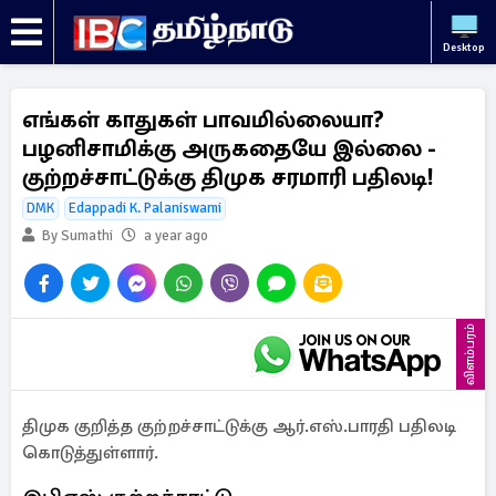
Desktop
எங்கள் காதுகள் பாவமில்லையா?
பழனிசாமிக்கு அருகதையே இல்லை -
குற்றச்சாட்டுக்கு திமுக சரமாரி பதிலடி!
DMK
Edappadi K. Palaniswami
By Sumathi
a year ago
விளம்பரம்
திமுக குறித்த குற்றச்சாட்டுக்கு ஆர்.எஸ்.பாரதி பதிலடி
கொடுத்துள்ளார்.