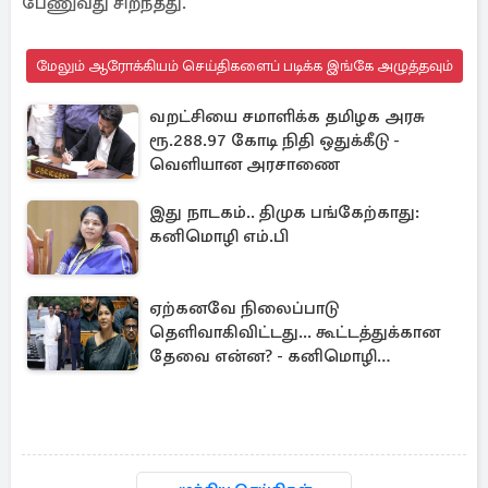
பேணுவது சிறந்தது.
மேலும் ஆரோக்கியம் செய்திகளைப் படிக்க இங்கே அழுத்தவும்
வறட்சியை சமாளிக்க தமிழக அரசு
ரூ.288.97 கோடி நிதி ஒதுக்கீடு -
வெளியான அரசாணை
இது நாடகம்.. திமுக பங்கேற்காது:
கனிமொழி எம்.பி
ஏற்கனவே நிலைப்பாடு
தெளிவாகிவிட்டது... கூட்டத்துக்கான
தேவை என்ன? - கனிமொழி
விமர்சனம்