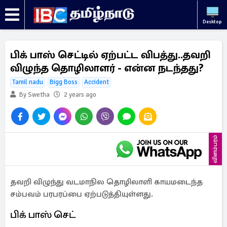
Desktop
பிக் பாஸ் செட்டில் ஏற்பட்ட விபத்து..தவறி
விழுந்த தொழிலாளர் - என்ன நடந்தது?
Tamil nadu
Bigg Boss
Accident
By Swetha
2 years ago
விளம்பரம்
தவறி விழுந்து வடமாநில தொழிலாளி காயமடைந்த
சம்பவம் பரபரப்பை ஏற்படுத்தியுள்ளது.
பிக் பாஸ் செட்