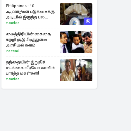
சர்ச்சையின் உண்மை
நிலை
Philippines : 10
ஆண்டுகள் படுக்கைக்கு
அடியில் இருந்த பல
கோடி மதிப்புள்ள அரிய
manithan
முத்து!
மைத்திரியின் கைதை
சுற்றி சூடுபிடித்துள்ள
அரசியல் களம்
ibc tamil
தந்தையின் இறுதிச்
சடங்கை வீடியோ காலில்
பார்த்த மகள்கள்!
manithan