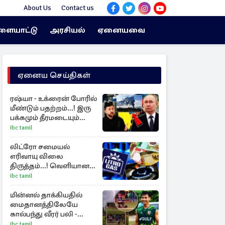
About Us
Contact us
ளையாட்டு
அரசியல்
ஏனையவை
ஏனைய செய்திகள்
ரஷ்யா - உக்ரைன் போரில்
மீண்டும் பதற்றம்...! இரு
பக்கமும் தீரமடையும்
தாக்குதல்கள்
ibc tamil
லிட்ரோ சமையல்
எரிவாயு விலை
திருத்தம்...! வெளியான
அறிவிப்பு
ibc tamil
மின்னல் தாக்கியதில்
மைதானத்திலேயே
கால்பந்து வீரர் பலி -
அதிர்ச்சியில் ரசிகர்கள்
ibc tamil