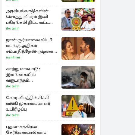
அரசியல்வாதிகளின்
சொத்து விபரம் இனி
பகிரங்கம்! திட்ட வட்டமாக
அறிவித்த அரச தரப்பு
ibc tamil
நான் சூர்யாவை விட 3
மடங்கு அதிகம்
சம்பாதித்தேன்- நடிகை
ஜோதிகா
manithan
காற்று மாசுபாடு :
இலங்கையில்
வருடாந்தம்
பறிபோகும்7000 மனித
ibc tamil
உயிர்கள்
கோர விபத்தில் சிக்கி
வங்கி முகாமையாளர்
உயிரிழப்பு
ibc tamil
புதன்–சுக்கிரன்
சேர்க்கையால் லாப