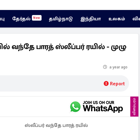
்பு
தேர்தல்
தமிழ்நாடு
இந்தியா
உலகம்
வி
New
 வந்தே பாரத் ஸ்லீப்பர் ரயில் - முழு
a year ago
Report
விளம்பரம்
ஸ்லீப்பர் வந்தே பாரத் ரயில்