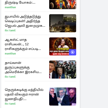
திருஷ்டி யோகம்:
அதிர்ஷ்டம் பெறும் டாப் 3
manithan
ராசிகள்!
துபாயில் அடுத்தடுத்து
வெடிப்புகள்! அதிர்ந்த
ஜெபல் அலி துறைமுகம்
அருகே
ibc tamil
ஆகஸ்ட் மாத
ராசிபலன்.., 12
ராசிகளுக்கும் எப்படி
இருக்கும்?
manithan
தாய்வான்
துருப்புகளுக்கு
அமெரிக்கா இரகசிய
இராணுவப் பயிற்சி
ibc tamil
நெருக்கடிக்கு மத்தியில்
பதவி விலகும் ஈரான்
ஜனாதிபதி:
வெளியானது
ibc tamil