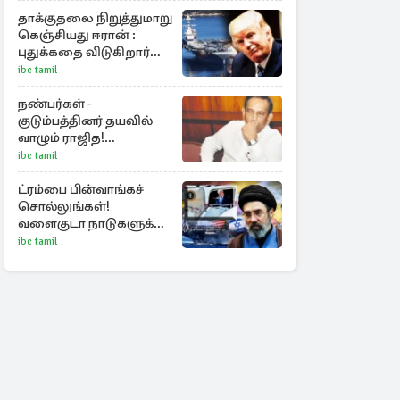
தேஜலட்சுமி!
தாக்குதலை நிறுத்துமாறு
கெஞ்சியது ஈரான் :
புதுக்கதை விடுகிறார்
ட்ரம்ப்
ibc tamil
நண்பர்கள் -
குடும்பத்தினர் தயவில்
வாழும் ராஜித!
தொலைக்காட்சியில்
ibc tamil
குமுறல்
ட்ரம்பை பின்வாங்கச்
சொல்லுங்கள்!
வளைகுடா நாடுகளுக்கு
ஈரான் தாக்குதல்
ibc tamil
எச்சரிக்கை