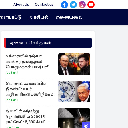
About Us
Contact us
ளையாட்டு
அரசியல்
ஏனையவை
ஏனைய செய்திகள்
உக்ரைனில் ரஷ்யா
பயங்கர தாக்குதல்!
பொதுமக்கள் பலர் பலி
ibc tamil
மொசாட் அமைப்பின்
இரண்டு உயர்
அதிகாரிகள் பணி நீக்கம்!
ibc tamil
நிலவில் விழுந்து
நொறுங்கிய SpaceX
ராக்கெட்: 8,690 கி.மீ வேக
மோதலால் உருவான
manithan