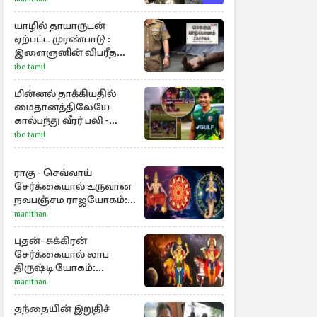
புதிய பள்ளம்!
யாழில் தாயாருடன்
ஏற்பட்ட முரண்பாடு :
இளைஞனின் விபரீத
முடிவு
ibc tamil
மின்னல் தாக்கியதில்
மைதானத்திலேயே
கால்பந்து வீரர் பலி -
அதிர்ச்சியில் ரசிகர்கள்
ibc tamil
ராகு - செவ்வாய்
சேர்க்கையால் உருவான
நவபஞ்சம ராஜயோகம்:
அதிர்ஷ்டம் பெறும் 3
manithan
ராசிகள்!
புதன்–சுக்கிரன்
சேர்க்கையால் லாப
திருஷ்டி யோகம்:
அதிர்ஷ்டம் பெறும் டாப் 3
manithan
ராசிகள்!
தந்தையின் இறுதிச்