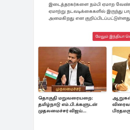
இடைத்தரகர்களை நம்பி ஏமாற வேண்டாம
ஏமாற்று நடவடிக்கைகளில் இருந்து ப
அமைகிறது என குறிப்பிடப்பட்டுள்ளது
மேலும் இந்தியா செ
தொகுதி மறுவரையறை:
ஆறுகள்
தமிழ்நாடு எம்.பி.க்களுடன்
விரைவா
முதலமைச்சர் விஜய்
பிரதமரு
ஆலோசனை
கடிதம்