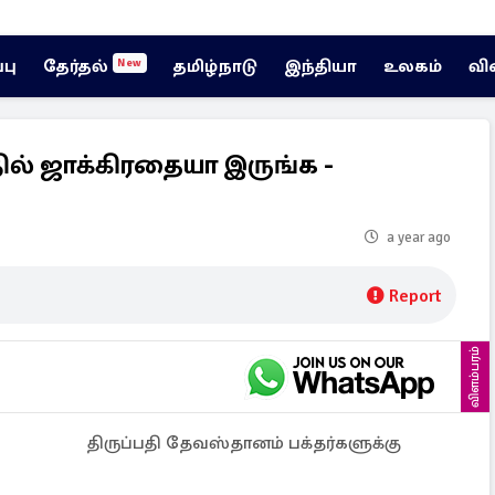
்பு
தேர்தல்
தமிழ்நாடு
இந்தியா
உலகம்
வி
New
ில் ஜாக்கிரதையா இருங்க -
a year ago
Report
விளம்பரம்
திருப்பதி தேவஸ்தானம் பக்தர்களுக்கு