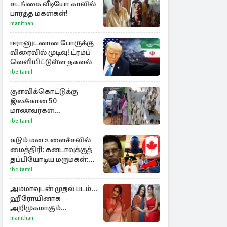
சடங்கை வீடியோ காலில்
பார்த்த மகள்கள்!
manithan
ஈரானுடனான போருக்கு
விரைவில் முடிவு! ட்ரம்ப்
வெளியிட்டுள்ள தகவல்
ibc tamil
குளவிக்கொட்டுக்கு
இலக்கான 50
மாணவர்கள்
மருத்துவமனையில்
ibc tamil
அனுமதி : மூவரின்
நிலை கவலைக்கிடம்
கடும் மன உளைச்சலில்
மைத்திரி: கனடாவுக்குத்
தப்பியோடிய மருமகள்:
மகன் கொழும்பில்...!
ibc tamil
அம்மாவுடன் முதல் படம்...
ஹீரோயினாக
அறிமுகமாகும்
ஊர்வசியின் மகள்
manithan