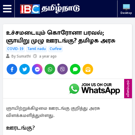
Desktop
உச்சமடையும் கொரோனா பரவல்;
ஞாயிறு முழு ஊரடங்கு? தமிழக அரசு
COVID-19
Tamil nadu
Curfew
By Sumathi
a year ago
விளம்பரம்
ஞாயிற்றுக்கிழமை ஊரடங்கு குறித்து அரசு
விளக்கமளித்துள்ளது.
ஊரடங்கு?