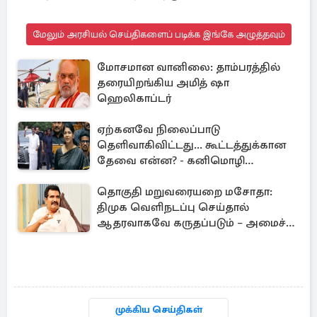
மேலும் அரசியல் செய்திகளைப் படிக்க இங்கே அழுத்தவும்
மோசமான வானிலை: தாம்பரத்தில்
தரையிறங்கிய அமித் ஷா
ஹெலிகாப்டர்
ஏற்கனவே நிலைப்பாடு
தெளிவாகிவிட்டது... கூட்டத்துக்கான
தேவை என்ன? - கனிமொழி
விமர்சனம்
தொகுதி மறுவரையறை மசோதா:
திமுக வெளிநடப்பு செய்தால்
ஆதரவாகவே கருதப்படும் – அமைச்சர்
நிர்மல்குமார்
முக்கிய செய்திகள்