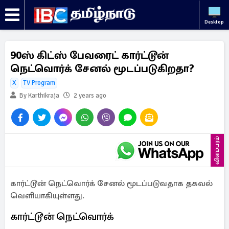
Desktop
90ஸ் கிட்ஸ் பேவரைட் கார்ட்டூன்
நெட்வொர்க் சேனல் மூடப்படுகிறதா?
X
TV Program
By Karthikraja
2 years ago
விளம்பரம்
கார்ட்டூன் நெட்வொர்க் சேனல் மூடப்படுவதாக தகவல்
வெளியாகியுள்ளது.
கார்ட்டூன் நெட்வொர்க்