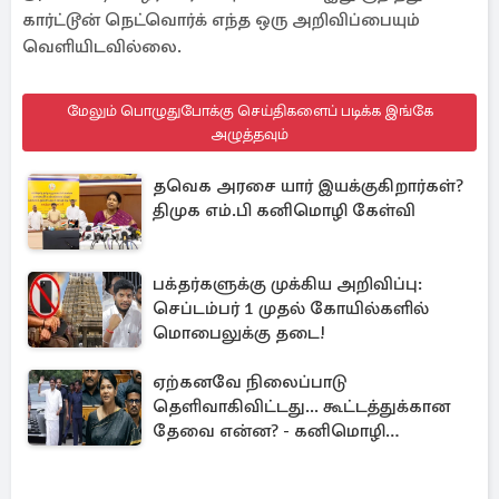
கார்ட்டூன் நெட்வொர்க் எந்த ஒரு அறிவிப்பையும்
வெளியிடவில்லை.
மேலும் பொழுதுபோக்கு செய்திகளைப் படிக்க இங்கே
அழுத்தவும்
தவெக அரசை யார் இயக்குகிறார்கள்?
திமுக எம்.பி கனிமொழி கேள்வி
பக்தர்களுக்கு முக்கிய அறிவிப்பு:
செப்டம்பர் 1 முதல் கோயில்களில்
மொபைலுக்கு தடை!
ஏற்கனவே நிலைப்பாடு
தெளிவாகிவிட்டது... கூட்டத்துக்கான
தேவை என்ன? - கனிமொழி
விமர்சனம்