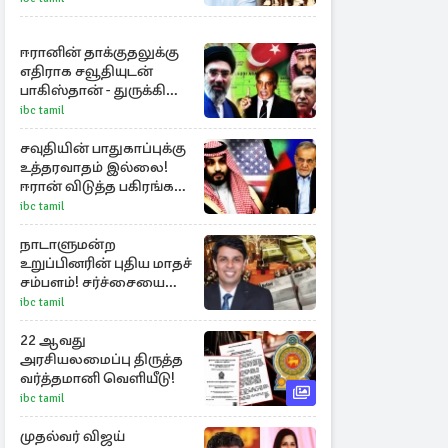
ஈரானின் தாக்குதலுக்கு
எதிராக சவூதியுடன்
பாகிஸ்தான் - துருக்கி
ஒன்றிணைந்தன
ibc tamil
சவுதியின் பாதுகாப்புக்கு
உத்தரவாதம் இல்லை!
ஈரான் விடுத்த பகிரங்க
எச்சரிக்கை
ibc tamil
நாடாளுமன்ற
உறுப்பினரின் புதிய மாதச்
சம்பளம்! சர்ச்சையை
கிளப்பிய அர்ச்சுனாவின்
ibc tamil
அறிக்கை
22 ஆவது
அரசியலமைப்பு திருத்த
வர்த்தமானி வெளியீடு!
ibc tamil
முதல்வர் விஜய்