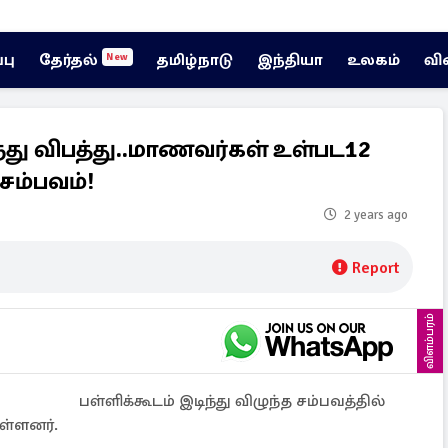
்பு
தேர்தல்
தமிழ்நாடு
இந்தியா
உலகம்
வி
New
ுந்து விபத்து..மாணவர்கள் உள்பட12
சம்பவம்!
2 years ago
Report
விளம்பரம்
பள்ளிக்கூடம் இடிந்து விழுந்த சம்பவத்தில்
ள்ளனர்.