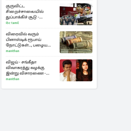
குருவிட்ட
சிறைச்சாலையில்
துப்பாக்கிச் சூடு -
நீதியமைச்சரின்
ibc tamil
அறிவிப்பு
விரைவில் வரும்
பிளாஸ்டிக் ரூபாய்
நோட்டுகள்.., பழைய
காகித நோட்டுகள்
manithan
செல்லுமா?
விஜய் - சங்கீதா
விவாகரத்து வழக்கு
இன்று விசாரணை -
காணொளி மூலம்
manithan
ஆஜராக வாய்ப்பு