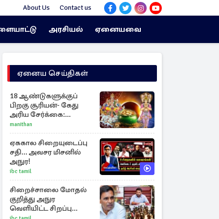
About Us
Contact us
ளையாட்டு
அரசியல்
ஏனையவை
ஏனைய செய்திகள்
18 ஆண்டுகளுக்குப்
பிறகு சூரியன்- கேது
அரிய சேர்க்கை:
அதிர்ஷ்டம் பெறும் 3
manithan
ராசிகள்!
ஏககால சிறையுடைப்பு
சதி... அவசர மிசனில்
அநுர!
ibc tamil
சிறைச்சாலை மோதல்
குறித்து அநுர
வெளியிட்ட சிறப்பு
அறிக்கை
ibc tamil