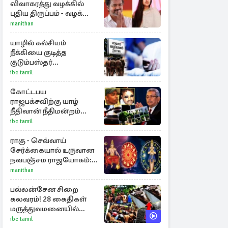
விவாகரத்து வழக்கில்
புதிய திருப்பம் - வழக்கை
வாபஸ் பெற்ற சங்கீதா!
manithan
யாழில் கல்சியம்
நீக்கியை குடித்த
குடும்பஸ்தர்
உயிர்மாய்ப்பு!
ibc tamil
கோட்டபய
ராஜபக்சவிற்கு யாழ்
நீதிவான் நீதிமன்றம்
பிறப்பித்த விசேட
ibc tamil
உத்தரவு!
ராகு - செவ்வாய்
சேர்க்கையால் உருவான
நவபஞ்சம ராஜயோகம்:
அதிர்ஷ்டம் பெறும் 3
manithan
ராசிகள்!
பல்லன்சேன சிறை
கலவரம்! 28 கைதிகள்
மருத்துவமனையில்
அனுமதி
ibc tamil