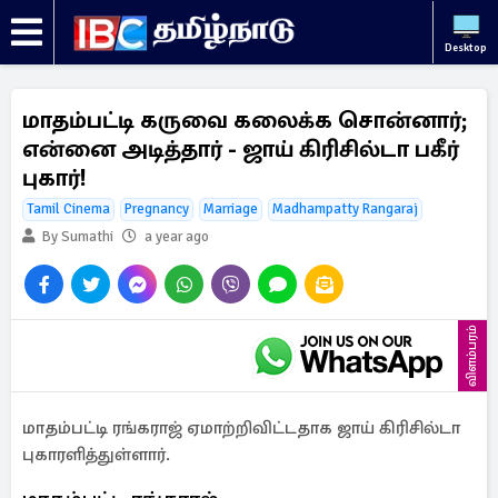
Desktop
மாதம்பட்டி கருவை கலைக்க சொன்னார்;
என்னை அடித்தார் - ஜாய் கிரிசில்டா பகீர்
புகார்!
Tamil Cinema
Pregnancy
Marriage
Madhampatty Rangaraj
By Sumathi
a year ago
விளம்பரம்
மாதம்பட்டி ரங்கராஜ் ஏமாற்றிவிட்டதாக ஜாய் கிரிசில்டா
புகாரளித்துள்ளார்.