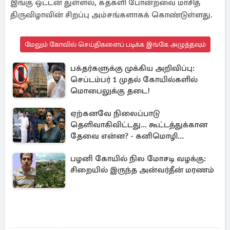
இங்கு ஒட்டன் துள்ளல், கதகளி போன்றவை மாசித்
திருவிழாவின் சிறப்பு அம்சங்களாகக் கொண்டுள்ளது.
மேலும் கோவில் செய்திகளைப் படிக்க இங்கே அழுத்தவும்
பக்தர்களுக்கு முக்கிய அறிவிப்பு:
செப்டம்பர் 1 முதல் கோயில்களில்
மொபைலுக்கு தடை!
ஏற்கனவே நிலைப்பாடு
தெளிவாகிவிட்டது... கூட்டத்துக்கான
தேவை என்ன? - கனிமொழி
விமர்சனம்
பழனி கோயில் நில மோசடி வழக்கு:
சிறையில் இருந்த அன்வர்தீன் மரணம்