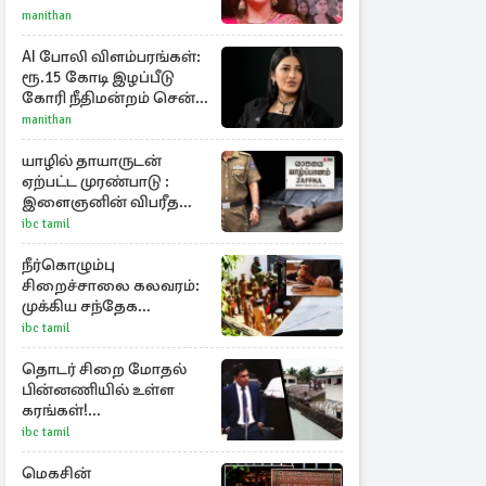
அறிமுகமான த்ரிஷா!
manithan
உண்மையை பகிர்ந்த
இயக்குநர் பிரவீன் காந்தி
AI போலி விளம்பரங்கள்:
ரூ.15 கோடி இழப்பீடு
கோரி நீதிமன்றம் சென்ற
நடிகை ஸ்ருதி ஹாசன்!
manithan
யாழில் தாயாருடன்
ஏற்பட்ட முரண்பாடு :
இளைஞனின் விபரீத
முடிவு
ibc tamil
நீர்கொழும்பு
சிறைச்சாலை கலவரம்:
முக்கிய சந்தேக
நபர்களின் பெயர்கள்
ibc tamil
நீதிமன்றில் சமர்ப்பிப்பு!
தொடர் சிறை மோதல்
பின்னணியில் உள்ள
கரங்கள்!
அரசாங்கத்துக்கு
ibc tamil
கிடைத்த புலனாய்வு
தகவல்
மெகசின்