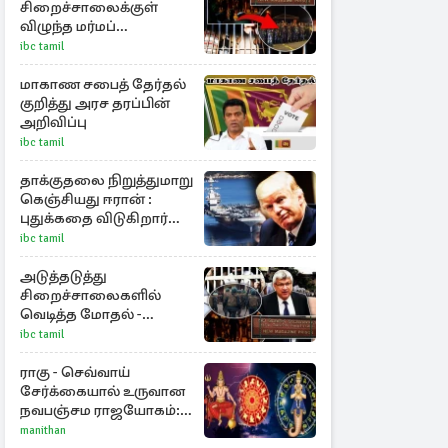
சிறைச்சாலைக்குள்
விழுந்த மர்மப்
பொதியால் வெடித்த
ibc tamil
மோதல் - ஒருவர் பலி :
பலர் காயம்
மாகாண சபைத் தேர்தல்
குறித்து அரச தரப்பின்
அறிவிப்பு
ibc tamil
தாக்குதலை நிறுத்துமாறு
கெஞ்சியது ஈரான் :
புதுக்கதை விடுகிறார்
ட்ரம்ப்
ibc tamil
அடுத்தடுத்து
சிறைச்சாலைகளில்
வெடித்த மோதல் -
நாடாளுமன்றத்தில்
ibc tamil
சலசலப்பு: அரசுக்கு
அழுத்தம்
ராகு - செவ்வாய்
சேர்க்கையால் உருவான
நவபஞ்சம ராஜயோகம்:
அதிர்ஷ்டம் பெறும் 3
manithan