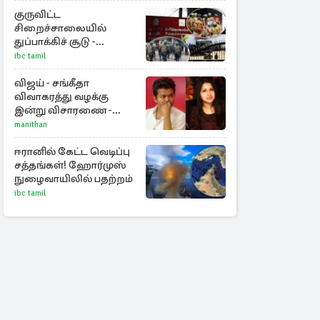
ராசிகள்!
குருவிட்ட
சிறைச்சாலையில்
துப்பாக்கிச் சூடு -
நீதியமைச்சரின்
ibc tamil
அறிவிப்பு
விஜய் - சங்கீதா
விவாகரத்து வழக்கு
இன்று விசாரணை -
காணொளி மூலம்
manithan
ஆஜராக வாய்ப்பு
ஈரானில் கேட்ட வெடிப்பு
சத்தங்கள்! ஹோர்முஸ்
நுழைவாயிலில் பதற்றம்
ibc tamil