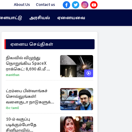
About Us
Contact us
ளையாட்டு
அரசியல்
ஏனையவை
ஏனைய செய்திகள்
நிலவில் விழுந்து
நொறுங்கிய SpaceX
ராக்கெட்: 8,690 கி.மீ வேக
மோதலால் உருவான
manithan
புதிய பள்ளம்!
ட்ரம்பை பின்வாங்கச்
சொல்லுங்கள்!
வளைகுடா நாடுகளுக்கு
ஈரான் தாக்குதல்
ibc tamil
எச்சரிக்கை
10-ம் வகுப்பு
படிக்கும்போதே
சினிமாவில்