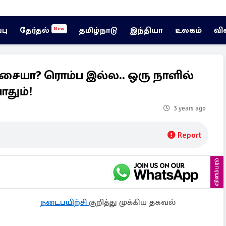
்பு
தேர்தல்
தமிழ்நாடு
இந்தியா
உலகம்
வி
New
ையா? ரொம்ப இல்ல.. ஒரு நாளில்
தும்!
3 years ago
Report
விளம்பரம்
நடைபயிற்சி
குறித்து முக்கிய தகவல்