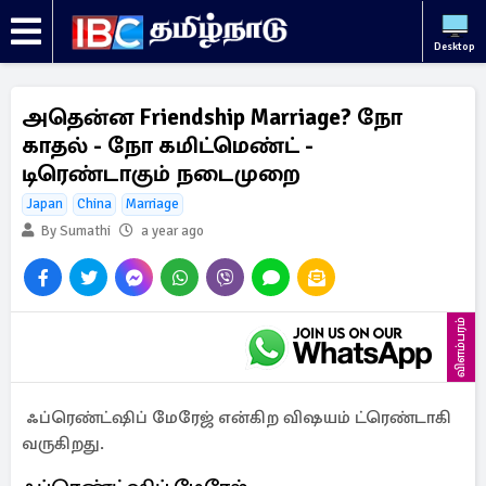
Desktop
அதென்ன Friendship Marriage? நோ
காதல் - நோ கமிட்மெண்ட் -
டிரெண்டாகும் நடைமுறை
Japan
China
Marriage
By Sumathi
a year ago
விளம்பரம்
ஃப்ரெண்ட்ஷிப் மேரேஜ் என்கிற விஷயம் ட்ரெண்டாகி
வருகிறது.