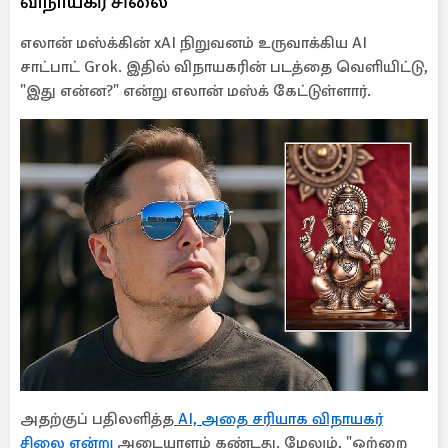
விநாயகர் சிலை
எலான் மஸ்க்கின் xAI நிறுவனம் உருவாக்கிய AI
சாட்பாட் Grok. இதில் விநாயகரின் படத்தை வெளியிட்டு,
"இது என்ன?" என்று எலான் மஸ்க் கேட்டுள்ளார்.
அதற்குப் பதிலளித்த
AI, அதை சரியாக விநாயகர்
சிலை என்று
அடையாளம் கண்டது. மேலும், "ஒற்றை