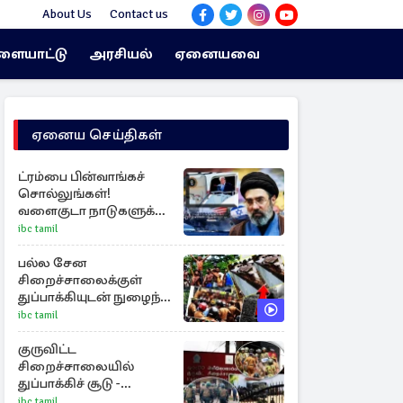
About Us
Contact us
ளையாட்டு
அரசியல்
ஏனையவை
ஏனைய செய்திகள்
ட்ரம்பை பின்வாங்கச்
சொல்லுங்கள்!
வளைகுடா நாடுகளுக்கு
ஈரான் தாக்குதல்
ibc tamil
எச்சரிக்கை
பல்ல சேன
சிறைச்சாலைக்குள்
துப்பாக்கியுடன் நுழைந்த
STF படையினர்...!
ibc tamil
குருவிட்ட
சிறைச்சாலையில்
துப்பாக்கிச் சூடு -
நீதியமைச்சரின்
ibc tamil