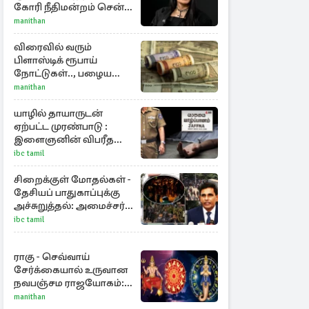
கோரி நீதிமன்றம் சென்ற
நடிகை ஸ்ருதி ஹாசன்!
manithan
விரைவில் வரும்
பிளாஸ்டிக் ரூபாய்
நோட்டுகள்.., பழைய
காகித நோட்டுகள்
manithan
செல்லுமா?
யாழில் தாயாருடன்
ஏற்பட்ட முரண்பாடு :
இளைஞனின் விபரீத
முடிவு
ibc tamil
சிறைக்குள் மோதல்கள் -
தேசியப் பாதுகாப்புக்கு
அச்சுறுத்தல்: அமைச்சர்
விஜேபால விசேட
ibc tamil
அறிவிப்பு
ராகு - செவ்வாய்
சேர்க்கையால் உருவான
நவபஞ்சம ராஜயோகம்:
அதிர்ஷ்டம் பெறும் 3
manithan