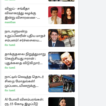
அறிவிப்பு
விஜய் - சங்கீதா
விவாகரத்து வழக்கு
இன்று விசாரணை -
காணொளி மூலம்
manithan
ஆஜராக வாய்ப்பு
நாடாளுமன்ற
உறுப்பினரின் புதிய மாதச்
சம்பளம்! சர்ச்சையை
கிளப்பிய அர்ச்சுனாவின்
ibc tamil
அறிக்கை
தாக்குதலை நிறுத்துமாறு
கெஞ்சியது ஈரான் :
புதுக்கதை விடுகிறார்
ட்ரம்ப்
ibc tamil
நாட்டில் வெடித்த தொடர்
சிறை மோதல்கள்!
முப்படையினருக்கு
அவசர அறிவித்தல்
ibc tamil
AI போலி விளம்பரங்கள்:
ரூ.15 கோடி இழப்பீடு