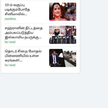
ராசிகள்!
10-ம் வகுப்பு
படிக்கும்போதே
சினிமாவில்
அறிமுகமான த்ரிஷா!
manithan
உண்மையை பகிர்ந்த
இயக்குநர் பிரவீன் காந்தி
சஹ்ரானின் திட்டத்தை
அம்பலப்படுத்திய
இஸ்லாமிய நபருக்கு
நேர்ந்த கதி
ibc tamil
தொடர் சிறை மோதல்
பின்னணியில் உள்ள
கரங்கள்!
அரசாங்கத்துக்கு
ibc tamil
கிடைத்த புலனாய்வு
தகவல்