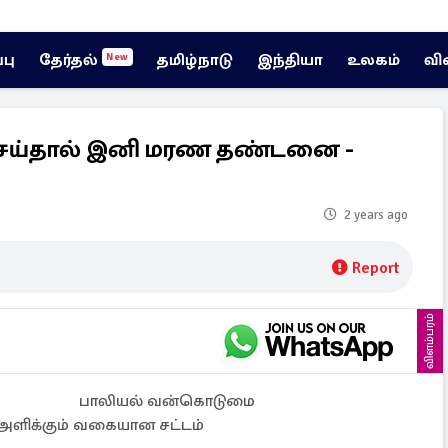
்பு
தேர்தல்
தமிழ்நாடு
இந்தியா
உலகம்
வி
New
ெய்தால் இனி மரண தண்டனை -
2 years ago
Report
விளம்பரம்
பாலியல் வன்கொடுமை
ளிக்கும் வகையான சட்டம்