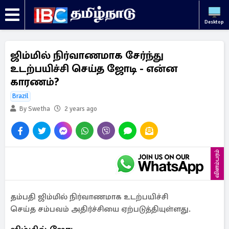
Desktop
ஜிம்மில் நிர்வாணமாக சேர்ந்து
உடற்பயிச்சி செய்த ஜோடி - என்ன
காரணம்?
Brazil
By Swetha
2 years ago
விளம்பரம்
தம்பதி ஜிம்மில் நிர்வாணமாக உடற்பயிச்சி
செய்த சம்பவம் அதிர்ச்சியை ஏற்படுத்தியுள்ளது.