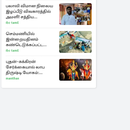
எச்சரிக்கை
பலாலி விமான நிலைய
இழப்பீடு விவகாரத்தில்
அமளி! சத்திய
கடதாசியில் குளறுபடி
ibc tamil
செம்மணியில்
இன்றையதினம்
கண்டெடுக்கப்பட்ட
சான்றுப்பொருட்கள்
ibc tamil
புதன்–சுக்கிரன்
சேர்க்கையால் லாப
திருஷ்டி யோகம்:
அதிர்ஷ்டம் பெறும் டாப் 3
manithan
ராசிகள்!