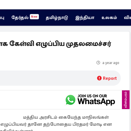
்பு
தேர்தல்
தமிழ்நாடு
இந்தியா
உலகம்
வி
New
யாக கேள்வி எழுப்பிய முதலமைச்சர்
a year ago
Report
விளம்பரம்
மத்திய அரசிடம் கையேந்த மாநிலங்கள்
ி எழுப்பியவர் தானே தற்போதைய பிரதமர் மோடி என