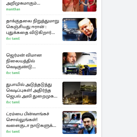
அறிமுகமாகும்
ஊர்வசியின் மகள்
manithan
தேஜலட்சுமி!
தாக்குதலை நிறுத்துமாறு
கெஞ்சியது ஈரான் :
புதுக்கதை விடுகிறார்
ட்ரம்ப்
ibc tamil
ஜெர்மன் விமான
நிலையத்தில்
வெடிகுண்டு
பொருத்தப்பட்ட ட்ரோன்!
ibc tamil
தப்பியது உக்ரைன்
விமானம்
துபாயில் அடுத்தடுத்து
வெடிப்புகள்! அதிர்ந்த
ஜெபல் அலி துறைமுகம்
அருகே
ibc tamil
ட்ரம்பை பின்வாங்கச்
சொல்லுங்கள்!
வளைகுடா நாடுகளுக்கு
ஈரான் தாக்குதல்
ibc tamil