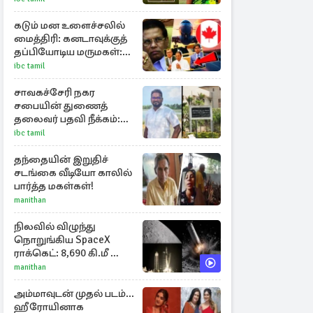
கடும் மன உளைச்சலில்
மைத்திரி: கனடாவுக்குத்
தப்பியோடிய மருமகள்:
மகன் கொழும்பில்...!
ibc tamil
சாவகச்சேரி நகர
சபையின் துணைத்
தலைவர் பதவி நீக்கம்:
ஓகஸ்ட் 19 ஆம் திகதி
ibc tamil
இறுதித் தீர்ப்பு
தந்தையின் இறுதிச்
சடங்கை வீடியோ காலில்
பார்த்த மகள்கள்!
manithan
நிலவில் விழுந்து
நொறுங்கிய SpaceX
ராக்கெட்: 8,690 கி.மீ வேக
மோதலால் உருவான
manithan
புதிய பள்ளம்!
அம்மாவுடன் முதல் படம்...
ஹீரோயினாக