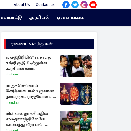
About Us
Contact us
ளையாட்டு
அரசியல்
ஏனையவை
ஏனைய செய்திகள்
மைத்திரியின் கைதை
சுற்றி சூடுபிடித்துள்ள
அரசியல் களம்
ibc tamil
ராகு - செவ்வாய்
சேர்க்கையால் உருவான
நவபஞ்சம ராஜயோகம்:
அதிர்ஷ்டம் பெறும் 3
manithan
ராசிகள்!
மின்னல் தாக்கியதில்
மைதானத்திலேயே
கால்பந்து வீரர் பலி -
அதிர்ச்சியில் ரசிகர்கள்
ibc tamil