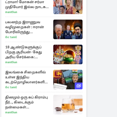
ட்ராமா! மோகன் சர்மா
முதியோர் இல்ல நாடகம்
குறித்து குட்டி பத்மினி
manithan
பரபரப்பு பேட்டி
பலனற்ற இராணுவ
வழிமுறைகள் : ஈரான்
போரிலிருந்து
வெளியேறும்
ibc tamil
வழியைத்தேடும்
அமெரிக்க தளபதி
18 ஆண்டுகளுக்குப்
பிறகு சூரியன்- கேது
அரிய சேர்க்கை:
அதிர்ஷ்டம் பெறும் 3
manithan
ராசிகள்!
இலங்கை சிறைகளில்
உள்ள இந்திய
கடற்றொழிலாளர்களின்
பாதுகாப்பு :
ibc tamil
விடுக்கப்பட்டுள்ள
கோரிக்கை!
தினமும் ஒரு கப் கிராம்பு
நீர்.., கிடைக்கும்
நன்மைகள்
என்னென்ன?
manithan