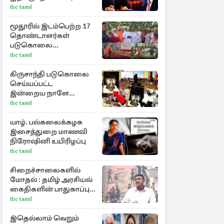
நாடுகளுக்கு பேரிடி!
ibc tamil
மூதூரில் இடம்பெற்ற 17
தொண்டாளர்கள்
படுகொலை
நினைவேந்தல்!
ibc tamil
கிருசாந்தி படுகொலை
செய்யப்பட்ட
இன்றைய நாளே
செம்மணி
ibc tamil
இனப்படுகொலை
தினம்…!
யாழ். பல்கலைக்கழக
இசைத்துறை மாணவி
நிரோஷினி உயிரிழப்பு
ibc tamil
சிறைச்சாலைகளில்
மோதல் : தமிழ் அரசியல்
கைதிகளின் பாதுகாப்பு
தொடர்பில் அச்சம்
ibc tamil
இதெல்லாம் வெறும்