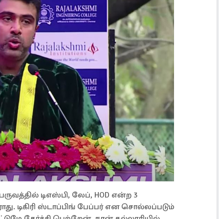
ுவத்தில் டிஎஸ்பி, லேப், HOD என்ற 3
ு. டிகிரி ஸ்டாப்பிங் பேப்பர் என சொல்லப்படும்
ட்டுமே தேர்ச்சி பெற்றேன். நான் கல்லூரியில்