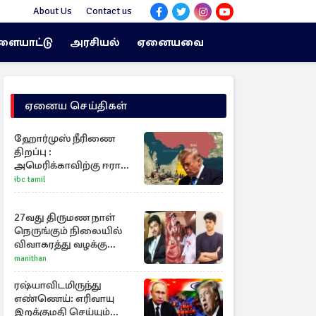
About Us
Contact us
ளையாட்டு
அரசியல்
ஏனையவை
ஏனைய செய்திகள்
ஹோர்முஸ் நீரிணை
திறப்பு :
அமெரிக்காவிற்கு ஈரான்
விதிக்கும் நிபந்தனை
ibc tamil
27வது திருமண நாள்
நெருங்கும் நிலையில்
விவாகரத்து வழக்கு
வாபஸ்! விஜய்யுடன்
manithan
மீண்டும் இணைவாரா?
ரஷ்யாவிடமிருந்து
எண்ணெய்: எரிவாயு
இறக்குமதி செய்யும்