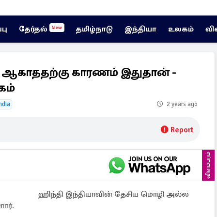
்பு
தேர்தல்
தமிழ்நாடு
இந்தியா
உலகம்
வி
New
் ஆகாததற்கு காரணம் இதுதான் -
கம்
ndia
2 years ago
Report
விளம்பரம்
ஹிந்தி இந்தியாவின் தேசிய மொழி அல்ல
ார்.