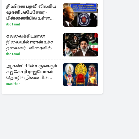
திடீரென பதவி விலகிய
ஷானி அபேசேகர -
பின்னணியில் உள்ள
காரணம்
ibc tamil
கவலைக்கிடமான
நிலையில் ஈரான் உச்ச
தலைவர் - விரைவில்
மறைவு குறித்த செய்தி
ibc tamil
ஆகஸ்ட் 11ல் உருவாகும்
கஜகேசரி ராஜயோகம்:
தொழில் நிலையில்
அதிர்ஷ்டம் பெறும் 3
manithan
ராசிகள்!