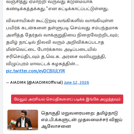
வஞ்சித்து ஏமாற்றி வருவது கடுமையாக
கண்டிக்கத்தக்கது.”என சுட்டிக்காட்ப்பட்டுள்ளது.
விவசாயிகள் கூட்டுறவு வங்கிகளில் வாங்கியுள்ள
பயிர்க் கடன்களை தள்ளுபடி செய்வது சம்பந்தமாக
அளித்த தேர்தல் வாக்குறுதியை நிறைவேற்றிடவும்;
தமிழ் நாட்டில் நிலவி வரும் அறிவிக்கப்படாத
மின்வெட்டை போர்க்கால அடிப்படையில்
சரிசெய்திடவும் த.வெ.க. அரசை வலியுறுத்தி,
விழுப்புரம் மாவட்டக் கழகத்தின்…
pic.twitter.com/eyDCBIULYM
— AIADMK (@AIADMKOfficial)
June 12, 2026
மேலும் அரசியல் செய்திகளைப் படிக்க இங்கே அழுத்தவும்
தொகுதி மறுவரையறை: தமிழ்நாடு
எம்.பி.க்களுடன் முதலமைச்சர் விஜய்
ஆலோசனை