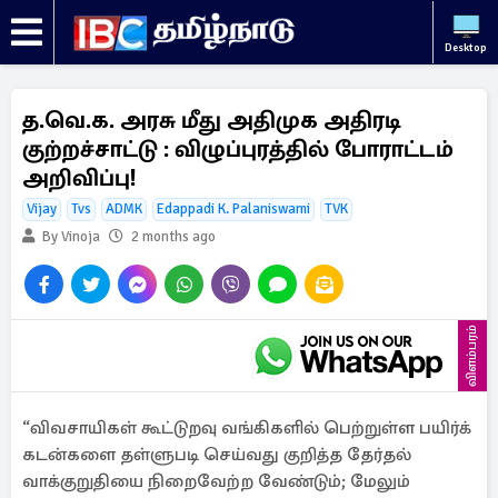
Desktop
த.வெ.க. அரசு மீது அதிமுக அதிரடி
குற்றச்சாட்டு : விழுப்புரத்தில் போராட்டம்
அறிவிப்பு!
Vijay
Tvs
ADMK
Edappadi K. Palaniswami
TVK
By Vinoja
2 months ago
விளம்பரம்
“விவசாயிகள் கூட்டுறவு வங்கிகளில் பெற்றுள்ள பயிர்க்
கடன்களை தள்ளுபடி செய்வது குறித்த தேர்தல்
வாக்குறுதியை நிறைவேற்ற வேண்டும்; மேலும்