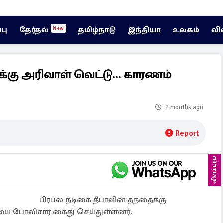
்பு
தேர்தல்
தமிழ்நாடு
இந்தியா
உலகம்
வி
New
கு அரிவாள் வெட்டு... காரணம்
2 months ago
Report
விளம்பரம்
பிரபல நடிகை தீபாவின் தந்தைக்கு
யை போலிசார் கைது செய்துள்ளனர்.