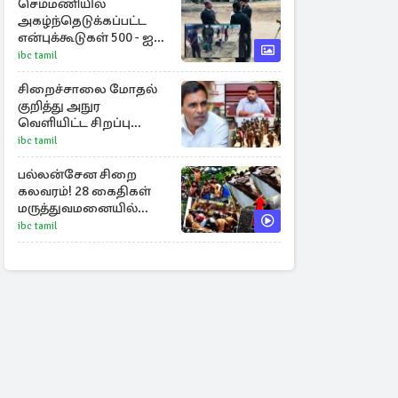
செம்மணியில்
அகழ்ந்தெடுக்கப்பட்ட
என்புக்கூடுகள் 500 - ஐ
தாண்டியது
ibc tamil
சிறைச்சாலை மோதல்
குறித்து அநுர
வெளியிட்ட சிறப்பு
அறிக்கை
ibc tamil
பல்லன்சேன சிறை
கலவரம்! 28 கைதிகள்
மருத்துவமனையில்
அனுமதி
ibc tamil