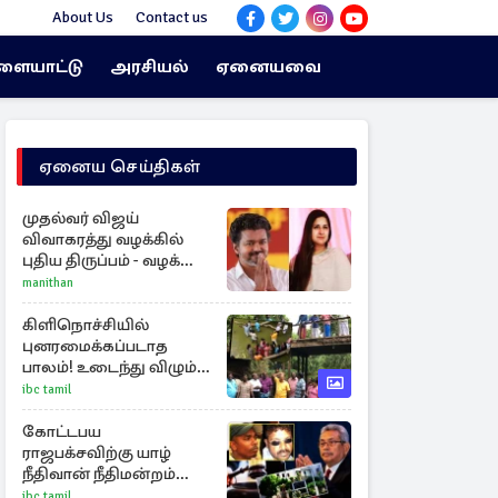
About Us
Contact us
ளையாட்டு
அரசியல்
ஏனையவை
ஏனைய செய்திகள்
முதல்வர் விஜய்
விவாகரத்து வழக்கில்
புதிய திருப்பம் - வழக்கை
வாபஸ் பெற்ற சங்கீதா!
manithan
கிளிநொச்சியில்
புனரமைக்கப்படாத
பாலம்! உடைந்து விழும்
நிலையில் மக்கள்
ibc tamil
போராட்டம்
கோட்டபய
ராஜபக்சவிற்கு யாழ்
நீதிவான் நீதிமன்றம்
பிறப்பித்த விசேட
ibc tamil