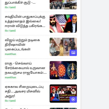
துப்பாக்கிச் சூடு -
நீதியமைச்சரின்
ibc tamil
அறிவிப்பு
சவுதியின் பாதுகாப்புக்கு
உத்தரவாதம் இல்லை!
ஈரான் விடுத்த பகிரங்க
எச்சரிக்கை
ibc tamil
விஜய் மற்றும் நடிகை
திரிஷாவின்
புகைப்படங்கள்
manithan
ராகு - செவ்வாய்
சேர்க்கையால் உருவான
நவபஞ்சம ராஜயோகம்:
அதிர்ஷ்டம் பெறும் 3
manithan
ராசிகள்!
ஏககால சிறையுடைப்பு
சதி... அவசர மிசனில்
அநுர!
ibc tamil