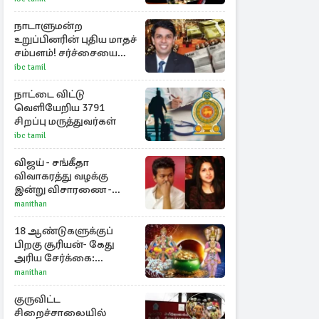
உத்தரவு!
நாடாளுமன்ற
உறுப்பினரின் புதிய மாதச்
சம்பளம்! சர்ச்சையை
கிளப்பிய அர்ச்சுனாவின்
ibc tamil
அறிக்கை
நாட்டை விட்டு
வெளியேறிய 3791
சிறப்பு மருத்துவர்கள்
ibc tamil
விஜய் - சங்கீதா
விவாகரத்து வழக்கு
இன்று விசாரணை -
காணொளி மூலம்
manithan
ஆஜராக வாய்ப்பு
18 ஆண்டுகளுக்குப்
பிறகு சூரியன்- கேது
அரிய சேர்க்கை:
அதிர்ஷ்டம் பெறும் 3
manithan
ராசிகள்!
குருவிட்ட
சிறைச்சாலையில்