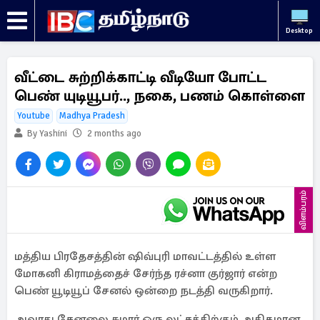
Desktop
வீட்டை சுற்றிக்காட்டி வீடியோ போட்ட
பெண் யுடியூபர்.., நகை, பணம் கொள்ளை
Youtube
Madhya Pradesh
By Yashini
2 months ago
விளம்பரம்
மத்திய பிரதேசத்தின் ஷிவ்புரி மாவட்டத்தில் உள்ள
மோகனி கிராமத்தைச் சேர்ந்த ரச்னா குர்ஜார் என்ற
பெண் யூடியூப் சேனல் ஒன்றை நடத்தி வருகிறார்.
அவரது சேனலை சுமார் ஒரு லட்சத்திற்கும் அதிகமான