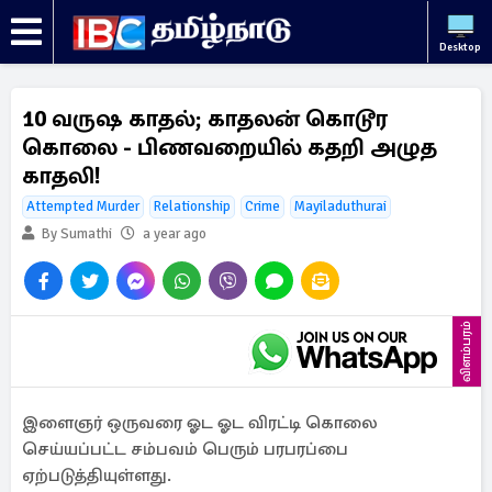
Desktop
10 வருஷ காதல்; காதலன் கொடூர
கொலை - பிணவறையில் கதறி அழுத
காதலி!
Attempted Murder
Relationship
Crime
Mayiladuthurai
By Sumathi
a year ago
விளம்பரம்
இளைஞர் ஒருவரை ஓட ஓட விரட்டி கொலை
செய்யப்பட்ட சம்பவம் பெரும் பரபரப்பை
ஏற்படுத்தியுள்ளது.