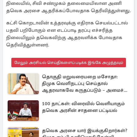
நிலையில், சிவி சண்முகம் தலைமையிலான அணி
தவெக அரசை ஆதரிக்கப்போவதாக தெரிவித்துள்ளது.
கட்சி கொறடாவின் உத்தரவுக்கு எதிராக செயல்பட்டால்
பதவி பறிபோகும் என எடப்பாடி தரப்பு எச்சரித்த
நிலையிலும் தவெகவிற்கு ஆதரவளிக்க போவதாக
தெரிவித்துள்ளனர்.
மேலும் அரசியல் செய்திகளைப் படிக்க இங்கே அழுத்தவும்
தொகுதி மறுவரையறை மசோதா:
திமுக வெளிநடப்பு செய்தால்
ஆதரவாகவே கருதப்படும் – அமைச்சர்
நிர்மல்குமார்
100 நாட்கள்: விரைவில் வெளியாகும்
தவெக அரசின் சாதனை பட்டியல்
தவெக அரசை யார் இயக்குகிறார்கள்?