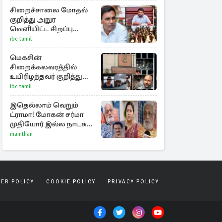
ராசிகள்!
சிறைச்சாலை மோதல்
குறித்து அநுர
வெளியிட்ட சிறப்பு
அறிக்கை
ibc tamil
மெகசின்
சிறைக்கலவரத்தில்
உயிரிழந்தவர் குறித்து
வெளியான தகவல்!
ibc tamil
இதெல்லாம் வெறும்
ட்ராமா! மோகன் சர்மா
முதியோர் இல்ல நாடகம்
குறித்து குட்டி பத்மினி
manithan
பரபரப்பு பேட்டி
SER POLICY
COOKIE POLICY
PRIVACY POLICY