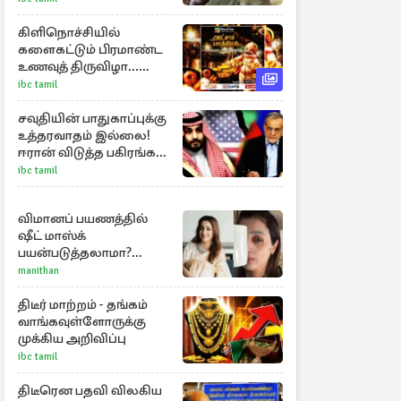
உத்தரவு
கிளிநொச்சியில்
களைகட்டும் பிரமாண்ட
உணவுத் திருவிழா...
றீ(ச்)ஷாவில்
ibc tamil
கொண்டாட்டம்!
சவுதியின் பாதுகாப்புக்கு
உத்தரவாதம் இல்லை!
ஈரான் விடுத்த பகிரங்க
எச்சரிக்கை
ibc tamil
விமானப் பயணத்தில்
ஷீட் மாஸ்க்
பயன்படுத்தலாமா?
திரிஷாவின் வைரல்
manithan
செல்ஃபிக்கு மருத்துவர்
விளக்கம்
திடீர் மாற்றம் - தங்கம்
வாங்கவுள்ளோருக்கு
முக்கிய அறிவிப்பு
ibc tamil
திடீரென பதவி விலகிய