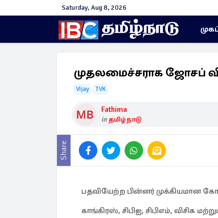
Saturday, Aug 8, 2026
முகப
முதலமைச்சராக ஜோசப் வி
Vijay
TVK
Fathima
in
தமிழ்நாடு
Share
பதவியேற்ற பின்னர் முக்கியமான கோப்
காங்கிரஸ், சிபிஐ, சிபிஎம், விசிக மற