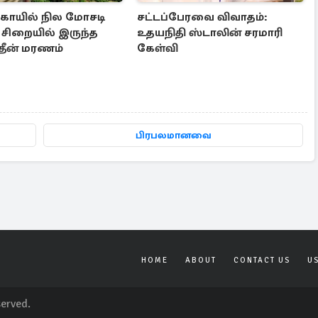
ோயில் நில மோசடி
சட்டப்பேரவை விவாதம்:
 சிறையில் இருந்த
உதயநிதி ஸ்டாலின் சரமாரி
தீன் மரணம்
கேள்வி
பிரபலமானவை
HOME
ABOUT
CONTACT US
U
served.