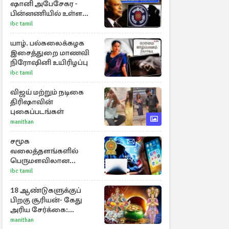
ஷானி அபேசேகர -
பின்னணியில் உள்ள
காரணம்
ibc tamil
யாழ். பல்கலைக்கழக
இசைத்துறை மாணவி
நிரோஷினி உயிரிழப்பு
ibc tamil
விஜய் மற்றும் நடிகை
திரிஷாவின்
புகைப்படங்கள்
manithan
சமூக
வலைத்தளங்களில்
பெருமளவிலான
மோசடித் திட்டம்:
ibc tamil
பொதுமக்களுக்கு
எச்சரிக்கை!
18 ஆண்டுகளுக்குப்
பிறகு சூரியன்- கேது
அரிய சேர்க்கை:
அதிர்ஷ்டம் பெறும் 3
manithan