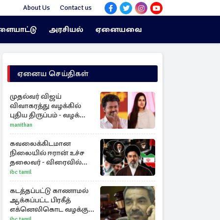
About Us
Contact us
ளையாட்டு
அரசியல்
ஏனையவை
ஏனைய செய்திகள்
முதல்வர் விஜய்
விவாகரத்து வழக்கில்
புதிய திருப்பம் - வழக்கை
வாபஸ் பெற்ற சங்கீதா!
manithan
கவலைக்கிடமான
நிலையில் ஈரான் உச்ச
தலைவர் - விரைவில்
மறைவு குறித்த செய்தி
ibc tamil
கடத்தப்பட்டு காணாமல்
ஆக்கப்பட்ட பிரகீத்
எக்னெலிகொட வழக்கு :
நீதிமன்றம் பிறப்பித்த
ibc tamil