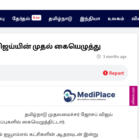
்பு
தேர்தல்
தமிழ்நாடு
இந்தியா
உலகம்
வி
New
ஜய்யின் முதல் கையெழுத்து
3 months ago
Report
விளம்பரம்
தமிழ்நாடு முதலமைச்சர் ஜோசப் விஜய்
புகளில் கையெழுத்திட்டார்.
்றும் ஐயூஎம்எல் கட்சிகளின் ஆதரவுடன் இன்று