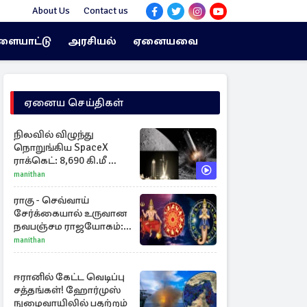
About Us
Contact us
ளையாட்டு
அரசியல்
ஏனையவை
ஏனைய செய்திகள்
நிலவில் விழுந்து
நொறுங்கிய SpaceX
ராக்கெட்: 8,690 கி.மீ வேக
மோதலால் உருவான
manithan
புதிய பள்ளம்!
ராகு - செவ்வாய்
சேர்க்கையால் உருவான
நவபஞ்சம ராஜயோகம்:
அதிர்ஷ்டம் பெறும் 3
manithan
ராசிகள்!
ஈரானில் கேட்ட வெடிப்பு
சத்தங்கள்! ஹோர்முஸ்
நுழைவாயிலில் பதற்றம்