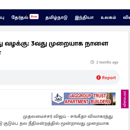
்பு
தேர்தல்
தமிழ்நாடு
இந்தியா
உலகம்
வி
New
்து வழக்கு: 3வது முறையாக நாளை
ை
2 months ago
Report
விளம்பரம்
முதலமைச்சர் விஜய் - சங்கீதா விவாகரத்து
ு குடும்ப நல நீதிமன்றத்தில் மூன்றாவது முறையாக