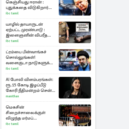
கெஞ்சியது ஈரான் :
புதுக்கதை விடுகிறார்
ட்ரம்ப்
ibc tamil
யாழில் தாயாருடன்
ஏற்பட்ட முரண்பாடு :
இளைஞனின் விபரீத
முடிவு
ibc tamil
ட்ரம்பை பின்வாங்கச்
சொல்லுங்கள்!
வளைகுடா நாடுகளுக்கு
ஈரான் தாக்குதல்
ibc tamil
எச்சரிக்கை
AI போலி விளம்பரங்கள்:
ரூ.15 கோடி இழப்பீடு
கோரி நீதிமன்றம் சென்ற
நடிகை ஸ்ருதி ஹாசன்!
manithan
மெகசின்
சிறைச்சாலைக்குள்
விழுந்த மர்மப்
பொதியால் வெடித்த
ibc tamil