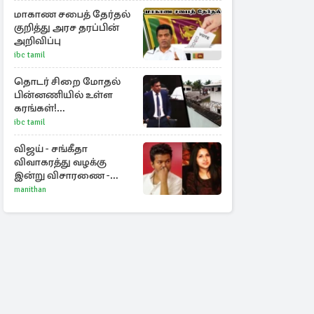
மோதல் - ஒருவர் பலி :
பலர் காயம்
மாகாண சபைத் தேர்தல்
குறித்து அரச தரப்பின்
அறிவிப்பு
ibc tamil
தொடர் சிறை மோதல்
பின்னணியில் உள்ள
கரங்கள்!
அரசாங்கத்துக்கு
ibc tamil
கிடைத்த புலனாய்வு
தகவல்
விஜய் - சங்கீதா
விவாகரத்து வழக்கு
இன்று விசாரணை -
காணொளி மூலம்
manithan
ஆஜராக வாய்ப்பு