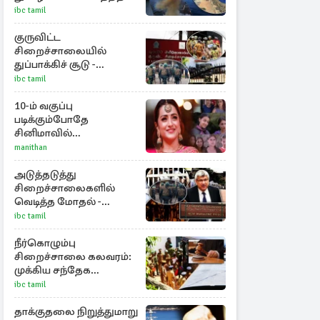
ibc tamil
குருவிட்ட
சிறைச்சாலையில்
துப்பாக்கிச் சூடு -
நீதியமைச்சரின்
ibc tamil
அறிவிப்பு
10-ம் வகுப்பு
படிக்கும்போதே
சினிமாவில்
அறிமுகமான த்ரிஷா!
manithan
உண்மையை பகிர்ந்த
இயக்குநர் பிரவீன் காந்தி
அடுத்தடுத்து
சிறைச்சாலைகளில்
வெடித்த மோதல் -
நாடாளுமன்றத்தில்
ibc tamil
சலசலப்பு: அரசுக்கு
அழுத்தம்
நீர்கொழும்பு
சிறைச்சாலை கலவரம்:
முக்கிய சந்தேக
நபர்களின் பெயர்கள்
ibc tamil
நீதிமன்றில் சமர்ப்பிப்பு!
தாக்குதலை நிறுத்துமாறு