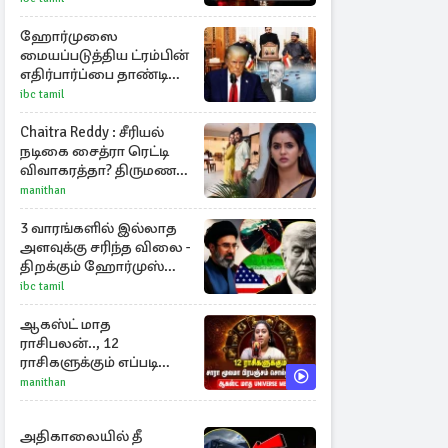
ஹோர்முஸை
மையப்படுத்திய ட்ரம்பின்
எதிர்பார்ப்பை தாண்டி
ஈரான் - ஓமான் ஒப்பந்தம்!
ibc tamil
Chaitra Reddy : சீரியல்
நடிகை சைத்ரா ரெட்டி
விவாகரத்தா? திருமண
புகைப்படங்களை நீக்கம்
manithan
3 வாரங்களில் இல்லாத
அளவுக்கு சரிந்த விலை -
திறக்கும் ஹோர்முஸ்
நீரிணை
ibc tamil
ஆகஸ்ட் மாத
ராசிபலன்.., 12
ராசிகளுக்கும் எப்படி
இருக்கும்?
manithan
அதிகாலையில் தீ