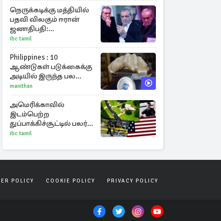
நெருக்கடிக்கு மத்தியில்
பதவி விலகும் ஈரான்
ஜனாதிபதி:
வெளியானது
ibc tamil
சர்ச்சையின் உண்மை
நிலை
Philippines : 10
ஆண்டுகள் படுக்கைக்கு
அடியில் இருந்த பல
கோடி மதிப்புள்ள அரிய
manithan
முத்து!
அமெரிக்காவில்
இடம்பெற்ற
துப்பாக்கிச்சூட்டில் பலர்
பலி
ibc tamil
SER POLICY
COOKIE POLICY
PRIVACY POLICY