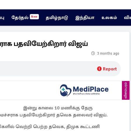
்பு
தேர்தல்
தமிழ்நாடு
இந்தியா
உலகம்
வி
New
ராக பதவியேற்கிறார் விஜய்
3 months ago
Report
விளம்பரம்
இன்று காலை 10 மணிக்கு நேரு
ைச்சராக பதவியேற்கிறார் தவெக தலைவர் விஜய்.
ிகளில் வெற்றி பெற்ற தவெக, திமுக கூட்டணி