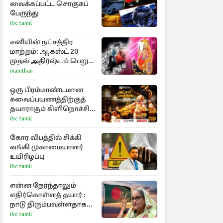
வைக்கப்பட்ட சொகுசுப்
பேருந்து
ibc tamil
சனியின் நட்சத்திர
மாற்றம்: ஆகஸ்ட் 20
முதல் அதிர்ஷ்டம் பெறும்
ராசிகள்!
manithan
ஒரு பிரம்மாண்டமான
சுவைப்பயணத்திற்குத்
தயாராகும் கிளிநொச்சி
மண்
ibc tamil
கோர விபத்தில் சிக்கி
வங்கி முகாமையாளர்
உயிரிழப்பு
ibc tamil
என்ன நேர்ந்தாலும்
எதிர்கொள்ளத் தயார் :
நாடு திரும்பவுள்ளதாக
ஷேக் ஹசீனா அறிவிப்பு
ibc tamil