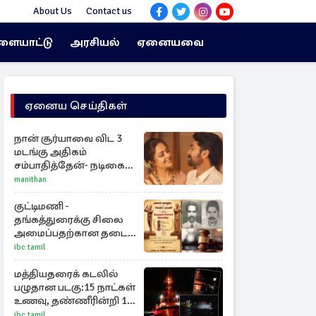
About Us
Contact us
ளையாட்டு
அரசியல்
ஏனையவை
ஏனைய செய்திகள்
நான் சூர்யாவை விட 3
மடங்கு அதிகம்
சம்பாதித்தேன்- நடிகை
ஜோதிகா
manithan
குட்டிமணி -
தங்கத்துரைக்கு சிலை
அமைப்பதற்கான தடை
நீக்கம்!
ibc tamil
மத்தியதரைக் கடலில்
பழுதான படகு:15 நாட்கள்
உணவு, தண்ணீரின்றி 17
அகதிகள் உயிரிழப்பு
ibc tamil