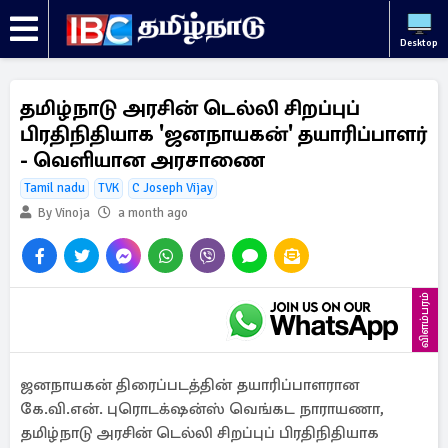
Desktop
தமிழ்நாடு அரசின் டெல்லி சிறப்புப்
பிரதிநிதியாக 'ஜனநாயகன்' தயாரிப்பாளர்
- வெளியான அரசாணை
Tamil nadu
TVK
C Joseph Vijay
By Vinoja
a month ago
விளம்பரம்
ஜனநாயகன் திரைப்படத்தின் தயாரிப்பாளரான
கே.வி.என். புரொடக்‌ஷன்ஸ் வெங்கட நாராயணா,
தமிழ்நாடு அரசின் டெல்லி சிறப்புப் பிரதிநிதியாக