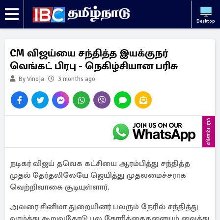
Desktop
CM விஜய்யை சந்தித்த இயக்குநர்
வெங்கட் பிரபு - நெகிழ்சியான பரிசு
By Vinoja
3 months ago
விளம்பரம்
நடிகர் விஜய் தவெக கட்சியை ஆரம்பித்து சந்தித்த
முதல் தேர்தலிலேயே ஜெயித்து முதலமைச்சராக
வெற்றிவாகை சூடியுள்ளார்.
அவரை சினிமா துறையினர் பலரும் நேரில் சந்தித்து
வாழ்த்து கூறுவதோடு பல கோரிக்கைகளையும் வைத்து