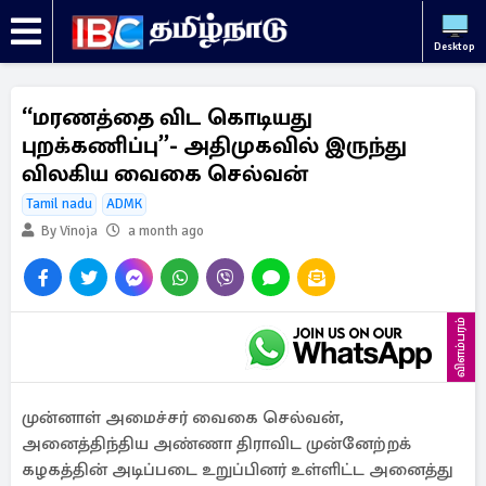
Desktop
“மரணத்தை விட கொடியது
புறக்கணிப்பு”- அதிமுகவில் இருந்து
விலகிய வைகை செல்வன்
Tamil nadu
ADMK
By Vinoja
a month ago
விளம்பரம்
முன்னாள் அமைச்சர் வைகை செல்வன்,
அனைத்திந்திய அண்ணா திராவிட முன்னேற்றக்
கழகத்தின் அடிப்படை உறுப்பினர் உள்ளிட்ட அனைத்து