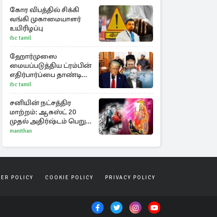
கோர விபத்தில் சிக்கி
வங்கி முகாமையாளர்
உயிரிழப்பு
ibc tamil
ஹோர்முஸை
மையப்படுத்திய ட்ரம்பின்
எதிர்பார்ப்பை தாண்டி
ஈரான் - ஓமான் ஒப்பந்தம்!
ibc tamil
சனியின் நட்சத்திர
மாற்றம்: ஆகஸ்ட் 20
முதல் அதிர்ஷ்டம் பெறும்
ராசிகள்!
manithan
SER POLICY
COOKIE POLICY
PRIVACY POLICY