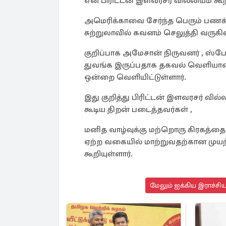
என பிரிட்டன் இளவரசர் வில்லியம் கூறி
அமெரிக்காவை சேர்ந்த பெரும் பணக்
சுற்றுலாவில் கவனம் செலுத்தி வருகி
குறிப்பாக அமேசான் நிருவனர் , ஸ
துவங்க இருப்பதாக தகவல் வெளியான ந
ஒன்றை வெளியிட்டுள்ளார்.
இது குறித்து பிரிட்டன் இளவரசர் வில
கூடிய திறன் படைத்தவர்கள் ,
மனித வாழ்வுக்கு மற்றொரு கிரகத்தை
ஏற்ற வகையில் மாற்றுவதற்கான முய
கூறியுள்ளார்.
மேலும் ஐக்கிய இராச்சி