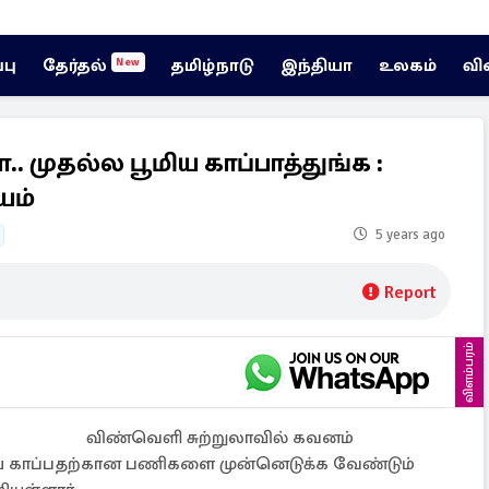
்பு
தேர்தல்
தமிழ்நாடு
இந்தியா
உலகம்
வி
New
. முதல்ல பூமிய காப்பாத்துங்க :
யம்
5 years ago
Report
விளம்பரம்
விண்வெளி சுற்றுலாவில் கவனம்
மியை காப்பதற்கான பணிகளை முன்னெடுக்க வேண்டும்