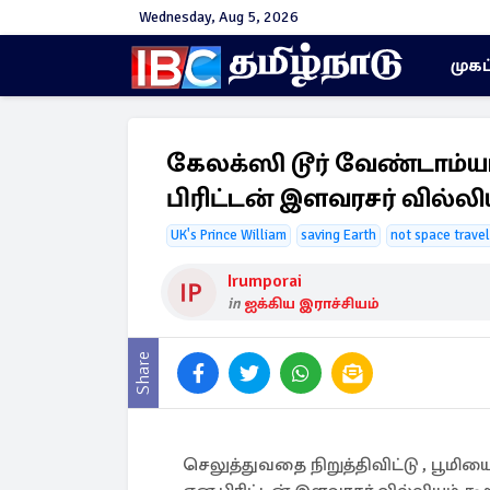
Wednesday, Aug 5, 2026
முகப
கேலக்ஸி டூர் வேண்டாம்யா.
பிரிட்டன் இளவரசர் வில்லி
UK's Prince William
saving Earth
not space travel
Irumporai
in
ஐக்கிய இராச்சியம்
Share
செலுத்துவதை நிறுத்திவிட்டு , பூ