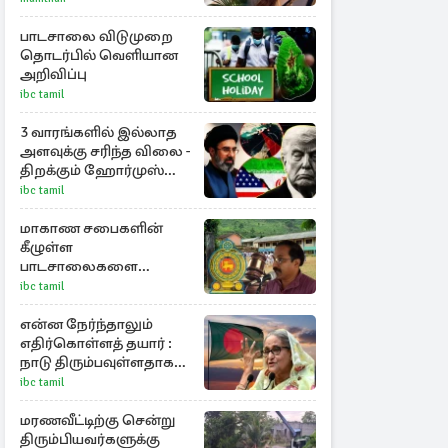
பாடசாலை விடுமுறை
தொடர்பில் வெளியான
அறிவிப்பு
ibc tamil
3 வாரங்களில் இல்லாத
அளவுக்கு சரிந்த விலை -
திறக்கும் ஹோர்முஸ்
நீரிணை
ibc tamil
மாகாண சபைகளின்
கீழுள்ள
பாடசாலைகளை
கல்வியமைச்சு சுவீகரிக்க
ibc tamil
சட்டமில்லை :
கிடைத்தது வெற்றி
என்ன நேர்ந்தாலும்
எதிர்கொள்ளத் தயார் :
நாடு திரும்பவுள்ளதாக
ஷேக் ஹசீனா அறிவிப்பு
ibc tamil
மரணவீட்டிற்கு சென்று
திரும்பியவர்களுக்கு