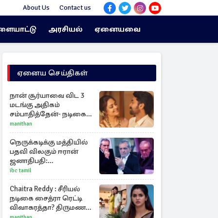
About Us
Contact us
ளையாட்டு
அரசியல்
ஏனையவை
ஏனைய செய்திகள்
நான் சூர்யாவை விட 3
மடங்கு அதிகம்
சம்பாதித்தேன்- நடிகை
ஜோதிகா
manithan
நெருக்கடிக்கு மத்தியில்
பதவி விலகும் ஈரான்
ஜனாதிபதி:
வெளியானது
ibc tamil
சர்ச்சையின் உண்மை
நிலை
Chaitra Reddy : சீரியல்
நடிகை சைத்ரா ரெட்டி
விவாகரத்தா? திருமண
புகைப்படங்களை நீக்கம்
manithan