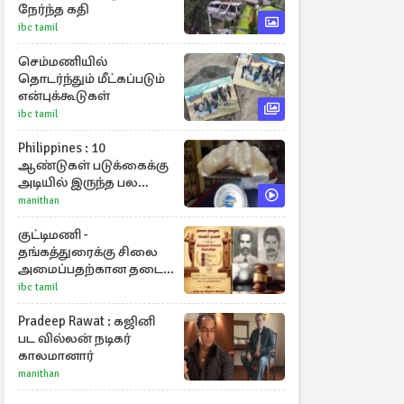
நேர்ந்த கதி
ibc tamil
செம்மணியில்
தொடர்ந்தும் மீட்கப்படும்
என்புக்கூடுகள்
ibc tamil
Philippines : 10
ஆண்டுகள் படுக்கைக்கு
அடியில் இருந்த பல
கோடி மதிப்புள்ள அரிய
manithan
முத்து!
குட்டிமணி -
தங்கத்துரைக்கு சிலை
அமைப்பதற்கான தடை
நீக்கம்!
ibc tamil
Pradeep Rawat : கஜினி
பட வில்லன் நடிகர்
காலமானார்
manithan