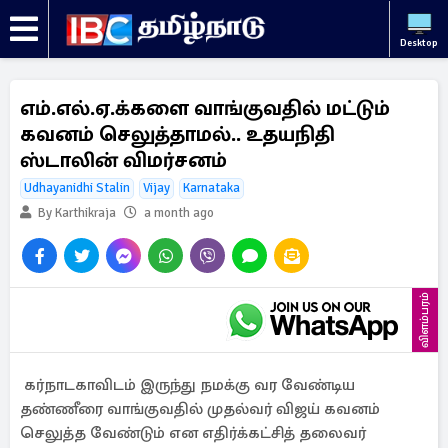
Desktop
எம்.எல்.ஏ.க்களை வாங்குவதில் மட்டும்
கவனம் செலுத்தாமல்.. உதயநிதி
ஸ்டாலின் விமர்சனம்
Udhayanidhi Stalin
Vijay
Karnataka
By Karthikraja
a month ago
விளம்பரம்
கர்நாடகாவிடம் இருந்து நமக்கு வர வேண்டிய
தண்ணீரை வாங்குவதில் முதல்வர் விஜய் கவனம்
செலுத்த வேண்டும் என எதிர்க்கட்சித் தலைவர்