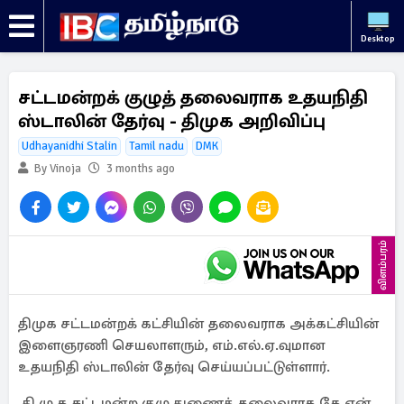
Desktop
சட்டமன்றக் குழுத் தலைவராக உதயநிதி
ஸ்டாலின் தேர்வு - திமுக அறிவிப்பு
Udhayanidhi Stalin
Tamil nadu
DMK
By Vinoja
3 months ago
விளம்பரம்
திமுக சட்டமன்றக் கட்சியின் தலைவராக அக்கட்சியின்
இளைஞரணி செயலாளரும், எம்.எல்.ஏ.வுமான
உதயநிதி ஸ்டாலின் தேர்வு செய்யப்பட்டுள்ளார்.
தி.மு.க சட்டமன்ற குழு துணைத் தலைவராக கே.என்