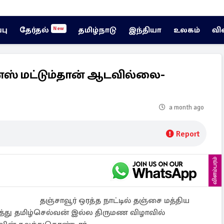
்பு
தேர்தல்
தமிழ்நாடு
இந்தியா
உலகம்
வி
New
ன்ஸ் மட்டும்தான் ஆடவில்லை-
a month ago
Report
விளம்பரம்
தஞ்சாவூர் ஒரத்த நாட்டில் தஞ்சை மத்திய
து தமிழ்செல்வன் இல்ல திருமண விழாவில்