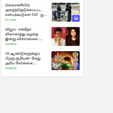
செம்மணியில்
அகழ்ந்தெடுக்கப்பட்ட
என்புக்கூடுகள் 500 - ஐ
தாண்டியது
ibc tamil
விஜய் - சங்கீதா
விவாகரத்து வழக்கு
இன்று விசாரணை -
காணொளி மூலம்
manithan
ஆஜராக வாய்ப்பு
18 ஆண்டுகளுக்குப்
பிறகு சூரியன்- கேது
அரிய சேர்க்கை:
அதிர்ஷ்டம் பெறும் 3
manithan
ராசிகள்!