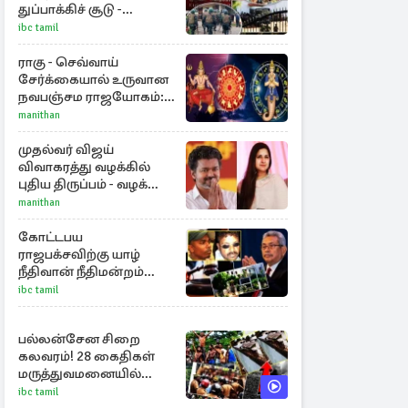
துப்பாக்கிச் சூடு -
நீதியமைச்சரின்
ibc tamil
அறிவிப்பு
ராகு - செவ்வாய்
சேர்க்கையால் உருவான
நவபஞ்சம ராஜயோகம்:
அதிர்ஷ்டம் பெறும் 3
manithan
ராசிகள்!
முதல்வர் விஜய்
விவாகரத்து வழக்கில்
புதிய திருப்பம் - வழக்கை
வாபஸ் பெற்ற சங்கீதா!
manithan
கோட்டபய
ராஜபக்சவிற்கு யாழ்
நீதிவான் நீதிமன்றம்
பிறப்பித்த விசேட
ibc tamil
உத்தரவு!
பல்லன்சேன சிறை
கலவரம்! 28 கைதிகள்
மருத்துவமனையில்
அனுமதி
ibc tamil