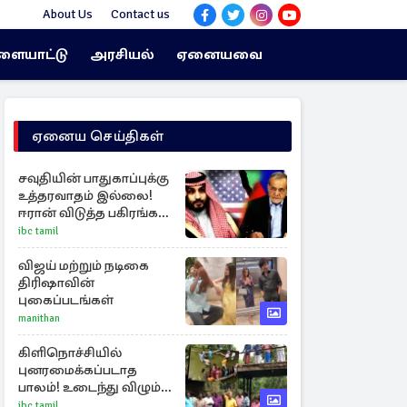
About Us
Contact us
ளையாட்டு
அரசியல்
ஏனையவை
ஏனைய செய்திகள்
சவுதியின் பாதுகாப்புக்கு
உத்தரவாதம் இல்லை!
ஈரான் விடுத்த பகிரங்க
எச்சரிக்கை
ibc tamil
விஜய் மற்றும் நடிகை
திரிஷாவின்
புகைப்படங்கள்
manithan
கிளிநொச்சியில்
புனரமைக்கப்படாத
பாலம்! உடைந்து விழும்
நிலையில் மக்கள்
ibc tamil