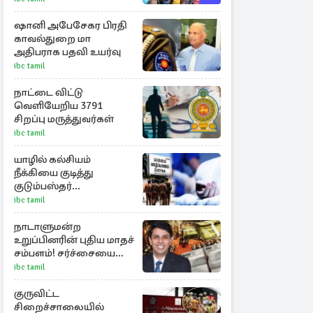
போராட்டம்
ஷானி அபேசேகர பிரதி
காவல்துறை மா
அதிபராக பதவி உயர்வு
ibc tamil
நாட்டை விட்டு
வெளியேறிய 3791
சிறப்பு மருத்துவர்கள்
ibc tamil
யாழில் கல்சியம்
நீக்கியை குடித்து
குடும்பஸ்தர்
உயிர்மாய்ப்பு!
ibc tamil
நாடாளுமன்ற
உறுப்பினரின் புதிய மாதச்
சம்பளம்! சர்ச்சையை
கிளப்பிய அர்ச்சுனாவின்
ibc tamil
அறிக்கை
குருவிட்ட
சிறைச்சாலையில்