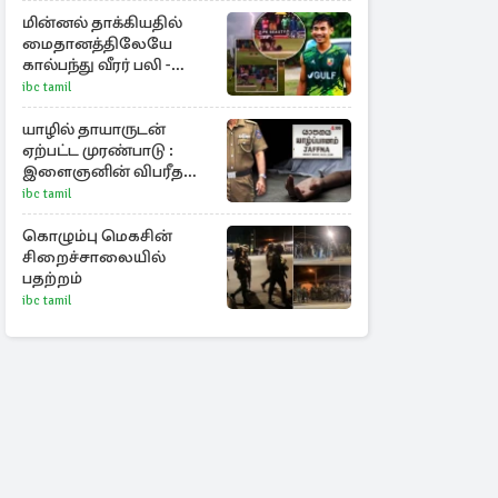
புதிய பள்ளம்!
மின்னல் தாக்கியதில்
மைதானத்திலேயே
கால்பந்து வீரர் பலி -
அதிர்ச்சியில் ரசிகர்கள்
ibc tamil
யாழில் தாயாருடன்
ஏற்பட்ட முரண்பாடு :
இளைஞனின் விபரீத
முடிவு
ibc tamil
கொழும்பு மெகசின்
சிறைச்சாலையில்
பதற்றம்
ibc tamil