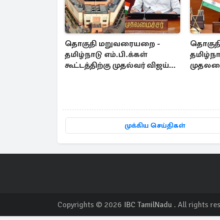
தொகுதி மறுவரையறை -
தொகுத
தமிழ்நாடு எம்.பி.க்கள்
தமிழ்நா
கூட்டத்திற்கு முதல்வர் விஜய்
முதலமை
அழைப்பு
ஆலோ
முக்கிய செய்திகள்
Copyrights © 2026
IBC TamilNadu
. All rights re