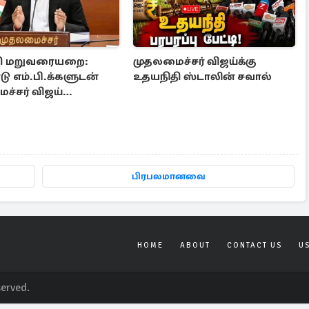
ி மறுவரையறை:
முதலமைச்சர் விஜய்க்கு
டு எம்.பி.க்களுடன்
உதயநிதி ஸ்டாலின் சவால்
ச்சர் விஜய்
சனை
பிரபலமானவை
HOME
ABOUT
CONTACT US
U
served.