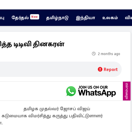
்பு
தேர்தல்
தமிழ்நாடு
இந்தியா
உலகம்
வி
New
த்த டிடிவி தினகரன்
2 months ago
Report
விளம்பரம்
தமிழக முதல்வர் ஜோசப் விஜய்
டுமையாக விமர்சித்து கருத்து பதிவிட்டுளாளர்
்.