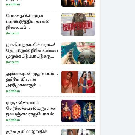
அதிர்ஷ்டம் பெறும் டாப் 3
manithan
ராசிகள்!
போதைப்பொருள்
பயன்படுத்திய காவல்
நிலையப்
பொறுப்பதிகாரி பணி
ibc tamil
இடைநீக்கம்
முக்கிய நகர்வில் ஈரான்!
ஹோர்முஸ் நீரிணையை
முழுக்கட்டுப்பாட்டுக்கு
கொண்டு வர புதிய
ibc tamil
சட்டமூலம்
அம்மாவுடன் முதல் படம்...
ஹீரோயினாக
அறிமுகமாகும்
ஊர்வசியின் மகள்
manithan
தேஜலட்சுமி!
ராகு - செவ்வாய்
சேர்க்கையால் உருவான
நவபஞ்சம ராஜயோகம்:
அதிர்ஷ்டம் பெறும் 3
manithan
ராசிகள்!
தந்தையின் இறுதிச்