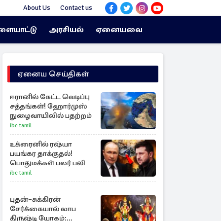
About Us
Contact us
ளையாட்டு
அரசியல்
ஏனையவை
ஏனைய செய்திகள்
ஈரானில் கேட்ட வெடிப்பு
சத்தங்கள்! ஹோர்முஸ்
நுழைவாயிலில் பதற்றம்
ibc tamil
உக்ரைனில் ரஷ்யா
பயங்கர தாக்குதல்!
பொதுமக்கள் பலர் பலி
ibc tamil
புதன்–சுக்கிரன்
சேர்க்கையால் லாப
திருஷ்டி யோகம்: