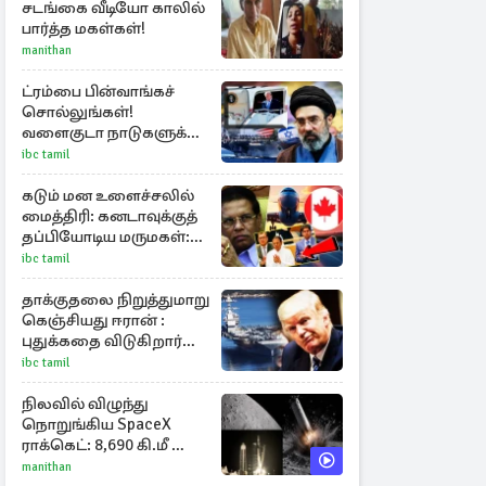
சடங்கை வீடியோ காலில்
பார்த்த மகள்கள்!
manithan
ட்ரம்பை பின்வாங்கச்
சொல்லுங்கள்!
வளைகுடா நாடுகளுக்கு
ஈரான் தாக்குதல்
ibc tamil
எச்சரிக்கை
கடும் மன உளைச்சலில்
மைத்திரி: கனடாவுக்குத்
தப்பியோடிய மருமகள்:
மகன் கொழும்பில்...!
ibc tamil
தாக்குதலை நிறுத்துமாறு
கெஞ்சியது ஈரான் :
புதுக்கதை விடுகிறார்
ட்ரம்ப்
ibc tamil
நிலவில் விழுந்து
நொறுங்கிய SpaceX
ராக்கெட்: 8,690 கி.மீ வேக
மோதலால் உருவான
manithan