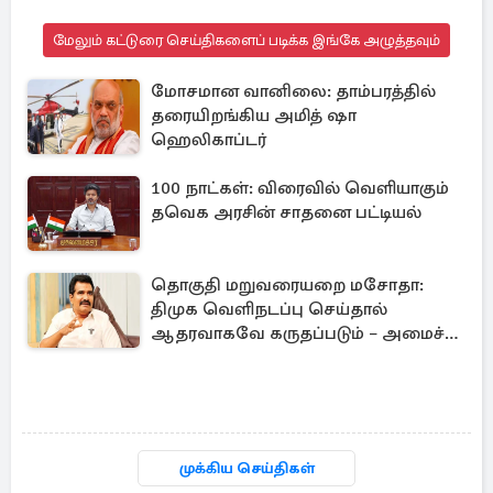
மேலும் கட்டுரை செய்திகளைப் படிக்க இங்கே அழுத்தவும்
மோசமான வானிலை: தாம்பரத்தில்
தரையிறங்கிய அமித் ஷா
ஹெலிகாப்டர்
100 நாட்கள்: விரைவில் வெளியாகும்
தவெக அரசின் சாதனை பட்டியல்
தொகுதி மறுவரையறை மசோதா:
திமுக வெளிநடப்பு செய்தால்
ஆதரவாகவே கருதப்படும் – அமைச்சர்
நிர்மல்குமார்
முக்கிய செய்திகள்