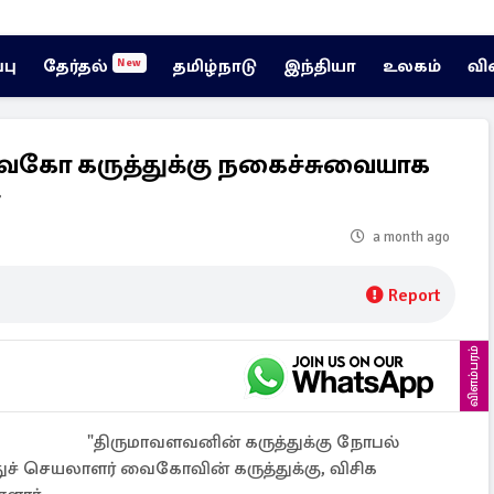
்பு
தேர்தல்
தமிழ்நாடு
இந்தியா
உலகம்
வி
New
வைகோ கருத்துக்கு நகைச்சுவையாக
a month ago
Report
விளம்பரம்
"திருமாவளவனின் கருத்துக்கு நோபல்
ுச் செயலாளர் வைகோவின் கருத்துக்கு, விசிக