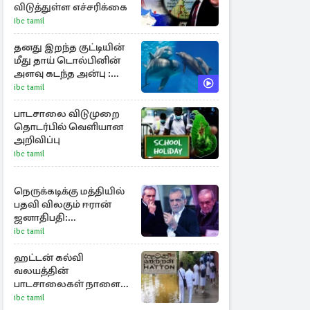
விடுத்துள்ள எச்சரிக்கை
ibc tamil
தனது இறந்த குட்டியின்
மீது தாய் டொல்பினின்
அளவு கடந்த அன்பு :
வைரலாகும் காணொளி
ibc tamil
பாடசாலை விடுமுறை
தொடர்பில் வெளியான
அறிவிப்பு
ibc tamil
நெருக்கடிக்கு மத்தியில்
பதவி விலகும் ஈரான்
ஜனாதிபதி:
வெளியானது
ibc tamil
சர்ச்சையின் உண்மை
நிலை
ஹட்டன் கல்வி
வலயத்தின்
பாடசாலைகள் நாளை
முதல் ஆரம்பம்
ibc tamil