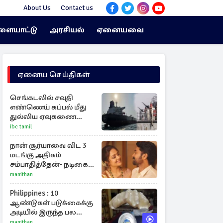
About Us
Contact us
ளையாட்டு
அரசியல்
ஏனையவை
ஏனைய செய்திகள்
செங்கடலில் சவுதி
எண்ணெய் கப்பல் மீது
துல்லிய ஏவுகணை
தாக்குதல்
ibc tamil
நான் சூர்யாவை விட 3
மடங்கு அதிகம்
சம்பாதித்தேன்- நடிகை
ஜோதிகா
manithan
Philippines : 10
ஆண்டுகள் படுக்கைக்கு
அடியில் இருந்த பல
கோடி மதிப்புள்ள அரிய
manithan