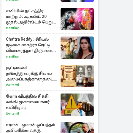
முத்து!
சனியின் நட்சத்திர
மாற்றம்: ஆகஸ்ட் 20
முதல் அதிர்ஷ்டம் பெறும்
ராசிகள்!
manithan
Chaitra Reddy : சீரியல்
நடிகை சைத்ரா ரெட்டி
விவாகரத்தா? திருமண
புகைப்படங்களை நீக்கம்
manithan
குட்டிமணி -
தங்கத்துரைக்கு சிலை
அமைப்பதற்கான தடை
நீக்கம்!
ibc tamil
கோர விபத்தில் சிக்கி
வங்கி முகாமையாளர்
உயிரிழப்பு
ibc tamil
ஈரான் - ஓமான் ஒப்பந்தம்
அமெரிக்காவுக்கு