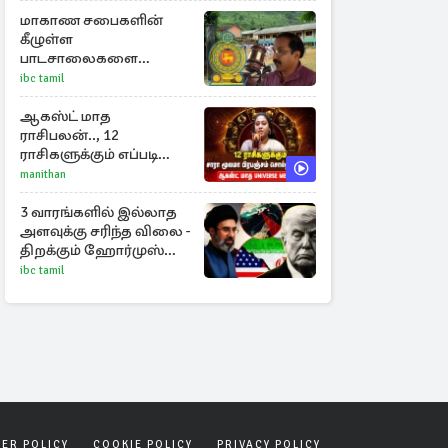
மாகாண சபைகளின்
கீழுள்ள
பாடசாலைகளை
கல்வியமைச்சு சுவீகரிக்க
ibc tamil
சட்டமில்லை :
கிடைத்தது வெற்றி
ஆகஸ்ட் மாத
ராசிபலன்.., 12
ராசிகளுக்கும் எப்படி
இருக்கும்?
manithan
3 வாரங்களில் இல்லாத
அளவுக்கு சரிந்த விலை -
திறக்கும் ஹோர்முஸ்
நீரிணை
ibc tamil
SER POLICY
COOKIE POLICY
PRIVACY POLICY