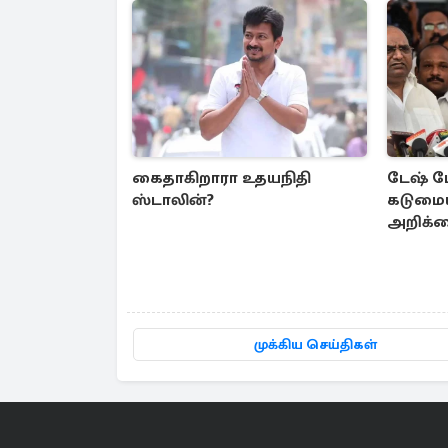
கைதாகிறாரா உதயநிதி
டேஷ் டே
ஸ்டாலின்?
கடுமையா
அறிக்
முக்கிய செய்திகள்