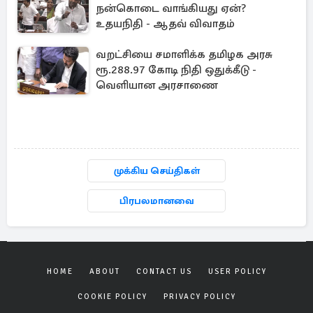
நன்கொடை வாங்கியது ஏன்?
உதயநிதி - ஆதவ் விவாதம்
வறட்சியை சமாளிக்க தமிழக அரசு
ரூ.288.97 கோடி நிதி ஒதுக்கீடு -
வெளியான அரசாணை
முக்கிய செய்திகள்
பிரபலமானவை
HOME
ABOUT
CONTACT US
USER POLICY
COOKIE POLICY
PRIVACY POLICY