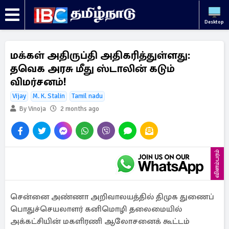
Desktop
மக்கள் அதிருப்தி அதிகரித்துள்ளது:
தவெக அரசு மீது ஸ்டாலின் கடும்
விமர்சனம்!
Vijay
M. K. Stalin
Tamil nadu
By Vinoja
2 months ago
விளம்பரம்
சென்னை அண்ணா அறிவாலயத்தில் திமுக துணைப்
பொதுச்செயலாளர் கனிமொழி தலைமையில்
அக்கட்சியின் மகளிரணி ஆலோசனைக் கூட்டம்