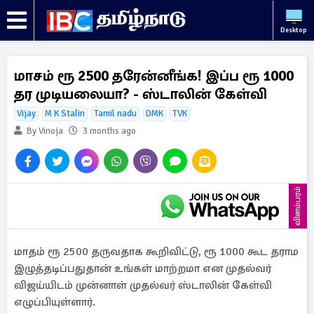
Desktop
மாசம் ரூ 2500 தரேன்னீங்க! இப்ப ரூ 1000
தர முடியலையா? - ஸ்டாலின் கேள்வி
Vijay
M K Stalin
Tamil nadu
DMK
TVK
By Vinoja
3 months ago
விளம்பரம்
மாதம் ரூ 2500 தருவதாக கூறிவிட்டு, ரூ 1000 கூட தராம
இழுத்தடிப்பதுதான் உங்கள் மாற்றமா என முதல்வர்
விஜய்யிடம் முன்னாள் முதல்வர் ஸ்டாலின் கேள்வி
எழுப்பியுள்ளார்.