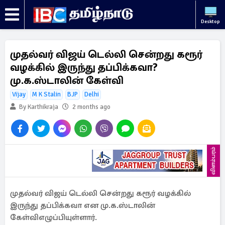
Desktop
முதல்வர் விஜய் டெல்லி சென்றது கரூர்
வழக்கில் இருந்து தப்பிக்கவா?
மு.க.ஸ்டாலின் கேள்வி
Vijay
M K Stalin
BJP
Delhi
By Karthikraja
2 months ago
விளம்பரம்
முதல்வர் விஜய் டெல்லி சென்றது கரூர் வழக்கில்
இருந்து தப்பிக்கவா என மு.க.ஸ்டாலின்
கேள்விஎழுப்பியுள்ளார்.