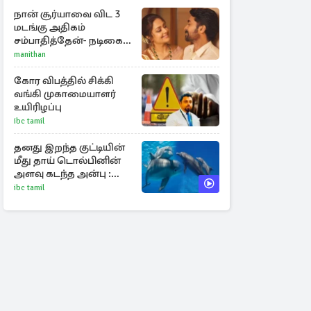
நான் சூர்யாவை விட 3
மடங்கு அதிகம்
சம்பாதித்தேன்- நடிகை
ஜோதிகா
manithan
கோர விபத்தில் சிக்கி
வங்கி முகாமையாளர்
உயிரிழப்பு
ibc tamil
தனது இறந்த குட்டியின்
மீது தாய் டொல்பினின்
அளவு கடந்த அன்பு :
வைரலாகும் காணொளி
ibc tamil