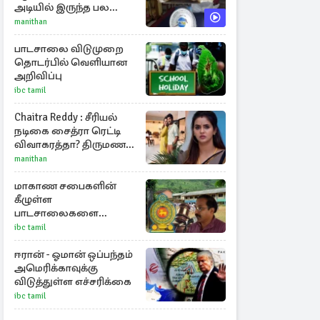
அடியில் இருந்த பல
கோடி மதிப்புள்ள அரிய
manithan
முத்து!
பாடசாலை விடுமுறை
தொடர்பில் வெளியான
அறிவிப்பு
ibc tamil
Chaitra Reddy : சீரியல்
நடிகை சைத்ரா ரெட்டி
விவாகரத்தா? திருமண
புகைப்படங்களை நீக்கம்
manithan
மாகாண சபைகளின்
கீழுள்ள
பாடசாலைகளை
கல்வியமைச்சு சுவீகரிக்க
ibc tamil
சட்டமில்லை :
கிடைத்தது வெற்றி
ஈரான் - ஓமான் ஒப்பந்தம்
அமெரிக்காவுக்கு
விடுத்துள்ள எச்சரிக்கை
ibc tamil