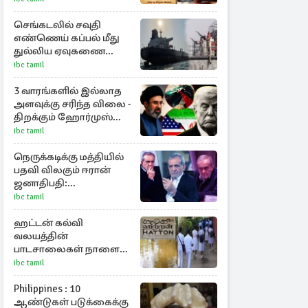
செங்கடலில் சவுதி
எண்ணெய் கப்பல் மீது
துல்லிய ஏவுகணை
தாக்குதல்
ibc tamil
3 வாரங்களில் இல்லாத
அளவுக்கு சரிந்த விலை -
திறக்கும் ஹோர்முஸ்
நீரிணை
ibc tamil
நெருக்கடிக்கு மத்தியில்
பதவி விலகும் ஈரான்
ஜனாதிபதி:
வெளியானது
ibc tamil
சர்ச்சையின் உண்மை
நிலை
ஹட்டன் கல்வி
வலயத்தின்
பாடசாலைகள் நாளை
முதல் ஆரம்பம்
ibc tamil
Philippines : 10
ஆண்டுகள் படுக்கைக்கு