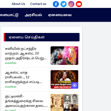
About Us
Contact us
ளையாட்டு
அரசியல்
ஏனையவை
ஏனைய செய்திகள்
சனியின் நட்சத்திர
மாற்றம்: ஆகஸ்ட் 20
முதல் அதிர்ஷ்டம் பெறும்
ராசிகள்!
manithan
ஆகஸ்ட் மாத
ராசிபலன்.., 12
ராசிகளுக்கும் எப்படி
இருக்கும்?
manithan
குட்டிமணி -
தங்கத்துரைக்கு சிலை
அமைப்பதற்கான தடை
நீக்கம்!
ibc tamil