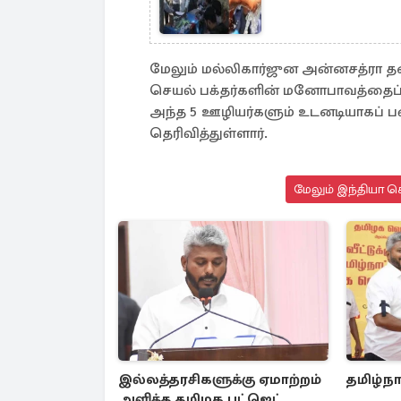
மேலும் மல்லிகார்ஜுன அன்னசத்ரா தல
செயல் பக்தர்களின் மனோபாவத்தைப் 
அந்த 5 ஊழியர்களும் உடனடியாகப் பணி
தெரிவித்துள்ளார்.
மேலும் இந்தியா செ
இல்லத்தரசிகளுக்கு ஏமாற்றம்
தமிழ்நா
அளித்த தமிழக பட்ஜெட்